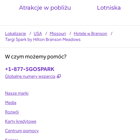
Atrakcje w pobliżu
Lotniska
Lokalizacje
/
USA
/
Missouri
/
Hotele w Branson
/
Targi Spark by Hilton Branson Meadows
W czym możemy pomóc?
Telefon:
+1-877-5GOSPARK
,
Otwiera treści w nowej karcie
Globalne numery wsparcia
Nasze marki
Media
Rozwój
Karty kredytowe
Centrum pomocy