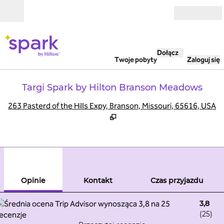
Przejdź do treści
Otwarte
Dołącz
Twoje pobyty
Zaloguj się
Targi Spark by Hilton Branson Meadows
,
O
263 Pasterd of the Hills Expy, Branson, Missouri, 65616, USA
1
/
12
poprzedni obraz
nast
1 z 12
Kontakt
Opinie
Kontakt
Czas przyjazdu
3,8
(
25
)