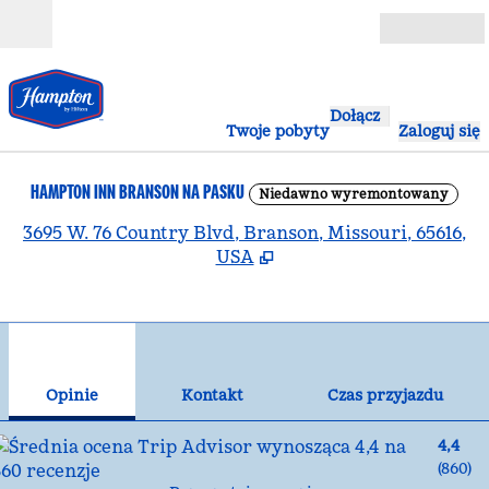
Przejdź do treści
Otwarte
Dołącz
Twoje pobyty
Zaloguj się
HAMPTON INN BRANSON NA PASKU
Niedawno wyremontowany
,
O
3695 W. 76 Country Blvd, Branson, Missouri, 65616,
USA
1
/
12
poprzedni obraz
nas
1 z 12
Kontakt
Opinie
Kontakt
Czas przyjazdu
4,4
(
860
)