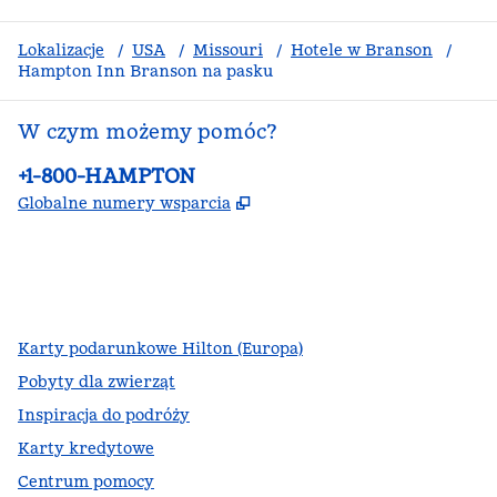
Lokalizacje
/
USA
/
Missouri
/
Hotele w Branson
/
Hampton Inn Branson na pasku
W czym możemy pomóc?
Telefon:
+1-800-HAMPTON
,
Otwiera treści w nowej ka
Globalne numery wsparcia
facebook
x
instagram
,
Otwiera nową kartę
,
Otwiera nową kartę
,
Otwiera nową kartę
Karty podarunkowe Hilton (Europa)
Pobyty dla zwierząt
Inspiracja do podróży
Karty kredytowe
Centrum pomocy