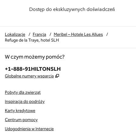
Dostęp do ekskluzywnych doświadczeń
Lokalizacje
/
Francja
/
Meribel – Hotele Les Allues
/
Refuge de la Traye, hotel SLH
W czym możemy pomóc?
Telefon:
+1-888-91HILTONSLH
,
Otwiera treści w nowej karcie
Globalne numery wsparcia
Pobyty dla zwierząt
Inspiracja do podróży
Karty kredytowe
Centrum pomocy
Udogodnienia w Internecie