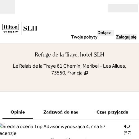
Przejdź do treści
Otwarte
Dołącz
Twoje pobyty
Zaloguj się
Refuge de la Traye, hotel SLH
,
O
Le Relais de la Traye 61 Chemin, Meribel – Les Allues,
73550, Francja
1 z 7
1
/
7
poprzedni obraz
następny obr
Zadzwoń do nas
Opinie
Zadzwoń do nas
Czas przyjazdu
4,7
(
57
)