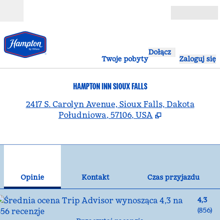
Przejdź do treści
Otwarte
Dołącz
Twoje pobyty
Zaloguj się
HAMPTON INN SIOUX FALLS
,
O
2417 S. Carolyn Avenue, Sioux Falls, Dakota
Południowa, 57106, USA
1
/
12
poprzedni obraz
nas
1 z 12
Kontakt
Opinie
Kontakt
Czas przyjazdu
4,3
(
856
)