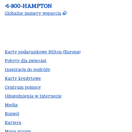
Telefon:
+1-800-HAMPTON
,
Otwiera treści w nowej ka
Globalne numery wsparcia
facebook
x
instagram
,
Otwiera nową kartę
,
Otwiera nową kartę
,
Otwiera nową kartę
Karty podarunkowe Hilton (Europa)
Pobyty dla zwierząt
Inspiracja do podróży
Karty kredytowe
Centrum pomocy
Udogodnienia w Internecie
Media
Rozwój
Kariera
Mapa strony