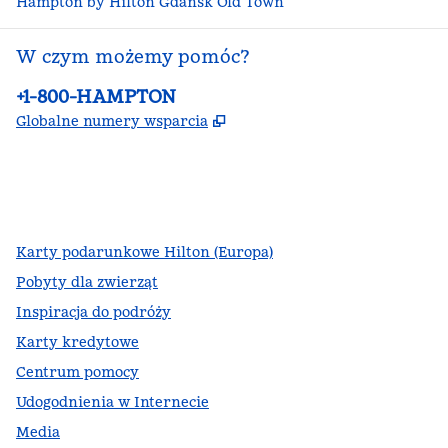
Hampton by Hilton Gdańsk Old Town
W czym możemy pomóc?
Telefon:
+1-800-HAMPTON
,
Otwiera treści w nowej ka
Globalne numery wsparcia
facebook
x
instagram
,
Otwiera nową kartę
,
Otwiera nową kartę
,
Otwiera nową kartę
Karty podarunkowe Hilton (Europa)
Pobyty dla zwierząt
Inspiracja do podróży
Karty kredytowe
Centrum pomocy
Udogodnienia w Internecie
Media