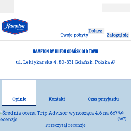
Przejdź do treści
Otwarte
Dołącz
Twoje pobyty
Zaloguj się
HAMPTON BY HILTON GDAŃSK OLD TOWN
,
Otwie
ul. Lektykarska 4, 80-831 Gdańsk, Polska
1
/
12
poprzedni obraz
nas
1 z 12
Kontakt
Opinie
Kontakt
Czas przyjazdu
4,6
(
667
)
Przeczytaj recenzje