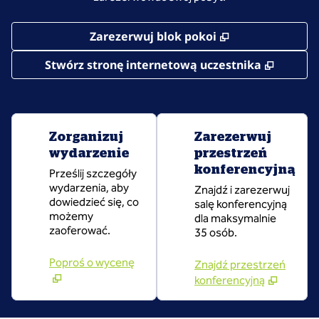
,
Otwiera treści
Zarezerwuj blok pokoi
,
Otwier
Stwórz stronę internetową uczestnika
Zorganizuj
Zarezerwuj
wydarzenie
przestrzeń
konferencyjną
Prześlij szczegóły
wydarzenia, aby
Znajdź i zarezerwuj
dowiedzieć się, co
salę konferencyjną
możemy
dla maksymalnie
zaoferować.
35 osób.
Poproś o wycenę
Znajdź przestrzeń
konferencyjną