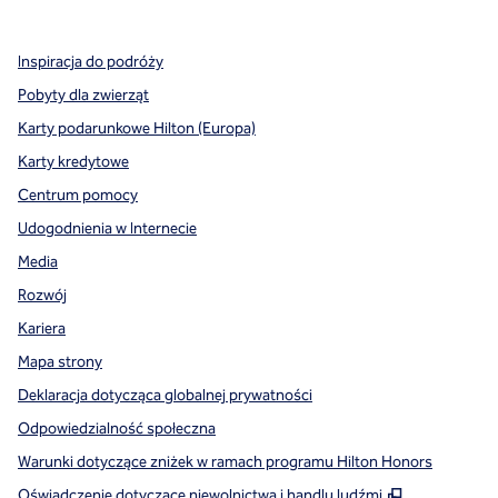
,
Otwiera nową kartę
,
Otwiera nową kartę
,
Otwiera nową kartę
Inspiracja do podróży
Pobyty dla zwierząt
Karty podarunkowe Hilton (Europa)
Karty kredytowe
Centrum pomocy
Udogodnienia w Internecie
Media
Rozwój
Kariera
Mapa strony
Deklaracja dotycząca globalnej prywatności
Odpowiedzialność społeczna
Warunki dotyczące zniżek w ramach programu Hilton Honors
,
Otwiera tre
Oświadczenie dotyczące niewolnictwa i handlu ludźmi