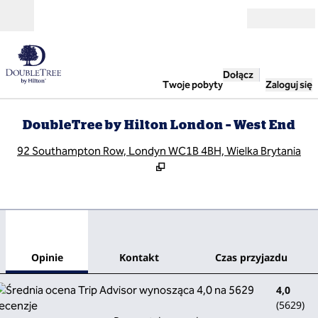
Przejdź do treści
Otwarte
Dołącz
Twoje pobyty
Zaloguj się
DoubleTree by Hilton London – West End
,
O
92 Southampton Row, Londyn WC1B 4BH, Wielka Brytania
1
/
12
poprzedni obraz
nast
1 z 12
Kontakt
Opinie
Kontakt
Czas przyjazdu
4,0
(
5629
)