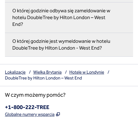
O której godzinie odbywa się zameldowanie w
hotelu DoubleTree by Hilton London – West
End?
O której godzinie jest wymeldowanie w hotelu
DoubleTree by Hilton London - West End?
Lokalizacje
/
Wielka Brytania
/
Hotele w Londynie
/
DoubleTree by Hilton London – West End
W czym możemy pomóc?
Telefon:
+1-800-222-TREE
,
Otwiera treści w nowej karcie
Globalne numery wsparcia
x
facebook
instagram