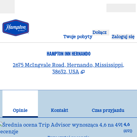
Przejdź do treści
Otwarte
Dołącz
Twoje pobyty
Zaloguj się
HAMPTON INN HERNANDO
,
O
2675 McIngvale Road, Hernando, Mississippi,
38632, USA
1
/
12
poprzedni obraz
nas
1 z 12
Kontakt
Opinie
Kontakt
Czas przyjazdu
4,6
(
491
)