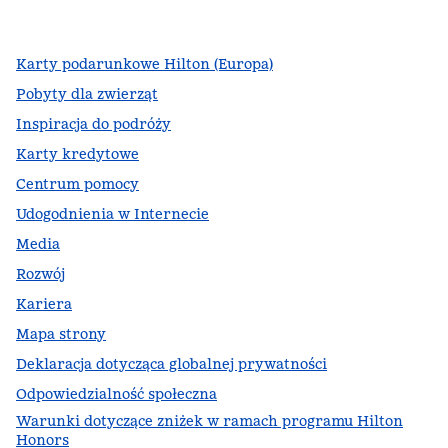
,
Otwiera nową kartę
,
Otwiera nową kartę
,
Otwiera nową kartę
Karty podarunkowe Hilton (Europa)
Pobyty dla zwierząt
Inspiracja do podróży
Karty kredytowe
Centrum pomocy
Udogodnienia w Internecie
Media
Rozwój
Kariera
Mapa strony
Deklaracja dotycząca globalnej prywatności
Odpowiedzialność społeczna
Warunki dotyczące zniżek w ramach programu Hilton
Honors