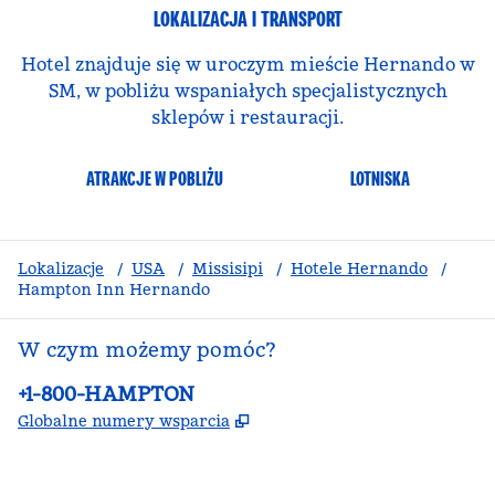
LOKALIZACJA I TRANSPORT
Hotel znajduje się w uroczym mieście Hernando w
SM, w pobliżu wspaniałych specjalistycznych
sklepów i restauracji.
ATRAKCJE W POBLIŻU
LOTNISKA
Lokalizacje
/
USA
/
Missisipi
/
Hotele Hernando
/
Hampton Inn Hernando
W czym możemy pomóc?
Telefon:
+1-800-HAMPTON
,
Otwiera treści w nowej ka
Globalne numery wsparcia
facebook
x
instagram