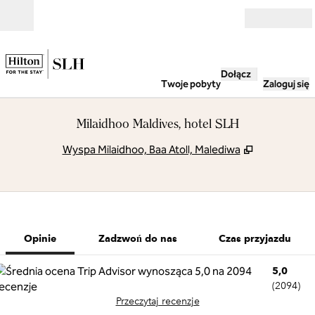
Przejdź do treści
Otwarte
Dołącz
Twoje pobyty
Zaloguj się
Milaidhoo Maldives, hotel SLH
,
Otwiera tre
Wyspa Milaidhoo, Baa Atoll, Malediwa
1 z 12
1
/
12
poprzedni obraz
następny obra
Zadzwoń do nas
Opinie
Zadzwoń do nas
Czas przyjazdu
5,0
(
2094
)
Przeczytaj recenzje