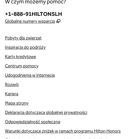
W czym możemy pomóc?
Telefon:
+1-888-91HILTONSLH
,
Otwiera treści w nowej karcie
Globalne numery wsparcia
Pobyty dla zwierząt
Inspiracja do podróży
Karty kredytowe
Centrum pomocy
Udogodnienia w Internecie
Rozwój
Kariera
Mapa strony
Deklaracja dotycząca globalnej prywatności
Odpowiedzialność społeczna
Warunki dotyczące zniżek w ramach programu Hilton Honors