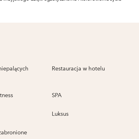
niepalących
Restauracja w hotelu
tness
SPA
Luksus
 zabronione