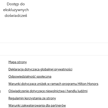
Dostęp do
ekskluzywnych
doświadczeń
Mapa strony
Deklaracja dotycząca globalnej prywatności
Odpowiedzialność społeczna
Warunki dotyczące zniżek w ramach programu Hilton Honors
e
Oświadczenie dotyczące niewolnictwa i handlu ludźmi
Regulamin korzystania ze strony
Warunki zakwaterowania dla partnerów