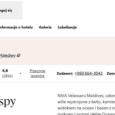
oguj się
Informacje o hotelu
Galeria
Lokalizacja
,
Otwiera treści w nowej karcie
 Malediwy
4,8
Przeczytaj
Zadzwoń
+960 664-3042
•
Zam
Zadzwoń
recenzje
(
2856
)
NIVA Velassaru Maldives, człon
spy
wille wystrojone z świtu, kam
widokiem na ocean i basen z n
nurkowy i poznaj głębię Ocean