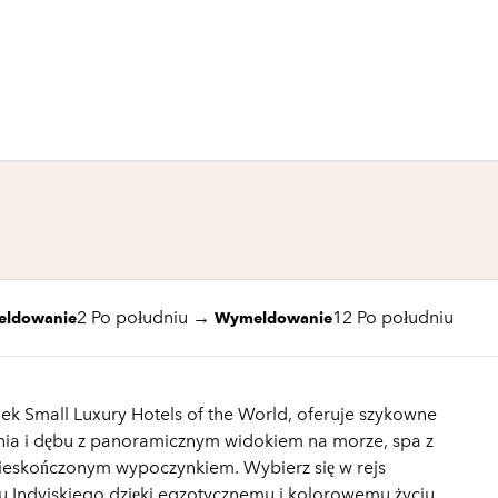
1 z 6
1
/
6
poprzedni obraz
następny obraz
2 Po południu
→
12 Po południu
eldowanie
Wymeldowanie
ek Small Luxury Hotels of the World, oferuje szykowne
ienia i dębu z panoramicznym widokiem na morze, spa z
ieskończonym wypoczynkiem. Wybierz się w rejs
u Indyjskiego dzięki egzotycznemu i kolorowemu życiu