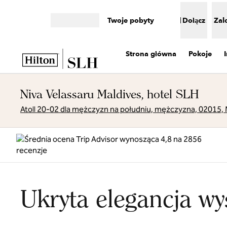
Przejdź do treści
Twoje pobyty
Dołącz
Zal
Otwórz menu
Strona główna
Pokoje
Niva Velassaru Maldives, hotel SLH
Atoll 20-02 dla mężczyzn na południu, mężczyzna, 02015,
Ukryta elegancja wy