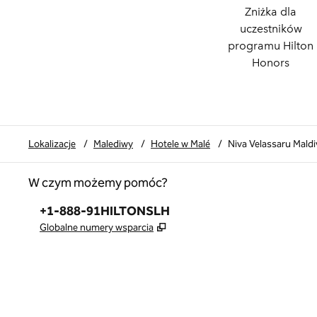
Zniżka dla
uczestników
programu Hilton
Honors
Lokalizacje
/
Malediwy
/
Hotele w Malé
/
Niva Velassaru Maldi
W czym możemy pomóc?
Telefon:
+1-888-91HILTONSLH
,
Otwiera treści w nowej karcie
Globalne numery wsparcia