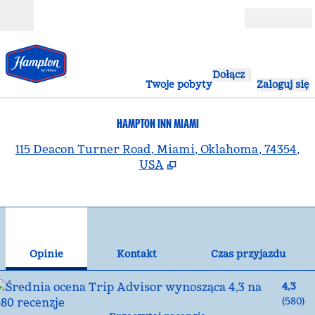
Przejdź do treści
Otwarte
Dołącz
Twoje pobyty
Zaloguj się
HAMPTON INN MIAMI
,
O
115 Deacon Turner Road, Miami, Oklahoma, 74354,
USA
1
/
12
poprzedni obraz
nas
1 z 12
Kontakt
Opinie
Kontakt
Czas przyjazdu
4,3
(
580
)