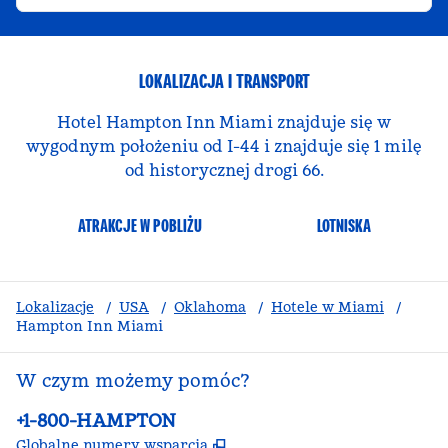
LOKALIZACJA I TRANSPORT
Hotel Hampton Inn Miami znajduje się w
wygodnym położeniu od I-44 i znajduje się 1 milę
od historycznej drogi 66.
ATRAKCJE W POBLIŻU
LOTNISKA
Lokalizacje
/
USA
/
Oklahoma
/
Hotele w Miami
/
Hampton Inn Miami
W czym możemy pomóc?
Telefon:
+1-800-HAMPTON
,
Otwiera treści w nowej ka
Globalne numery wsparcia