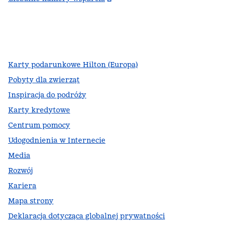
facebook
x
instagram
,
Otwiera nową kartę
,
Otwiera nową kartę
,
Otwiera nową kartę
Karty podarunkowe Hilton (Europa)
Pobyty dla zwierząt
Inspiracja do podróży
Karty kredytowe
Centrum pomocy
Udogodnienia w Internecie
Media
Rozwój
Kariera
Mapa strony
Deklaracja dotycząca globalnej prywatności