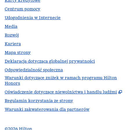
Karty kredytowe
Centrum pomocy
Udogodnienia w Internecie
Media
Rozwój
Kariera
Mapa strony
Deklaracja dotycząca globalnej prywatności
Odpowiedzialność społeczna
Warunki dotyczące zniżek w ramach programu Hilton
Honors
,
Ot
Oświadczenie dotyczące niewolnictwa i handlu ludźmi
Regulamin korzystania ze strony
Warunki zakwaterowania dla partnerów
©
2026
Hilton