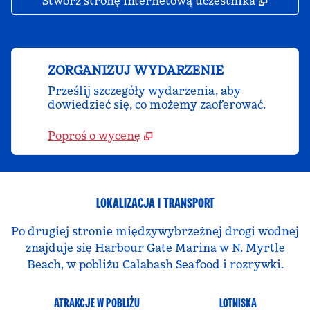
,
Otwier
Stwórz stronę internetową uczestnika
ZORGANIZUJ WYDARZENIE
Prześlij szczegóły wydarzenia, aby
dowiedzieć się, co możemy zaoferować.
Poproś o wycenę
LOKALIZACJA I TRANSPORT
Po drugiej stronie międzywybrzeżnej drogi wodnej
znajduje się Harbour Gate Marina w N. Myrtle
Beach, w pobliżu Calabash Seafood i rozrywki.
ATRAKCJE W POBLIŻU
LOTNISKA