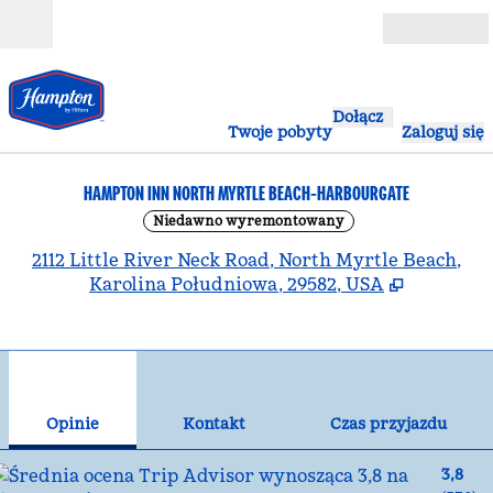
Przejdź do treści
Otwarte
Dołącz
Twoje pobyty
Zaloguj się
HAMPTON INN NORTH MYRTLE BEACH-HARBOURGATE
Niedawno wyremontowany
,
O
2112 Little River Neck Road, North Myrtle Beach,
Karolina Południowa, 29582, USA
1
/
12
poprzedni obraz
nas
1 z 12
Kontakt
Opinie
Kontakt
Czas przyjazdu
3,8