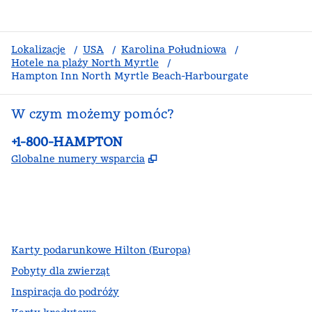
Lokalizacje
/
USA
/
Karolina Południowa
/
Hotele na plaży North Myrtle
/
Hampton Inn North Myrtle Beach-Harbourgate
W czym możemy pomóc?
Telefon:
+1-800-HAMPTON
,
Otwiera treści w nowej ka
Globalne numery wsparcia
facebook
x
instagram
,
Otwiera nową kartę
,
Otwiera nową kartę
,
Otwiera nową kartę
Karty podarunkowe Hilton (Europa)
Pobyty dla zwierząt
Inspiracja do podróży