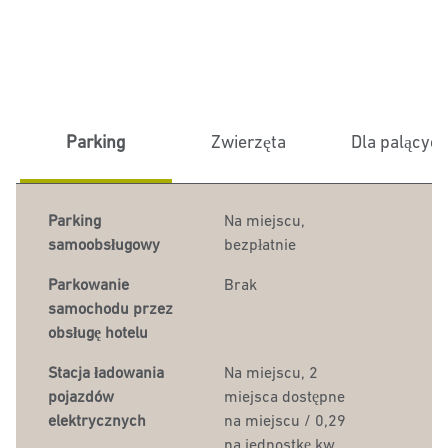
Parking
Zwierzęta
Dla palącyc
Parking
Na miejscu
,
samoobsługowy
bezpłatnie
Parkowanie
Brak
samochodu przez
obsługę hotelu
Stacja ładowania
Na miejscu
, 2
pojazdów
miejsca dostępne
elektrycznych
na miejscu / 0,29
na jednostkę kw