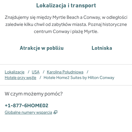
Lokalizacja i transport
Znajdujemy się między Myrtle Beach a Conway, w odległości
zaledwie kilku chwil od zabytków miasta. Poznaj historyczne
centrum Conway i plażę Myrtle.
Atrakcje w pobliżu
Lotniska
Lokalizacje
/
USA
/
Karolina Południowa
/
Hotele przy węźle
/
Hotele Home2 Suites by Hilton Conway
W czym możemy pomóc?
Telefon:
+1-877-6HOME02
,
Otwiera treści w nowej karcie
Globalne numery wsparcia
x
facebook
instagram