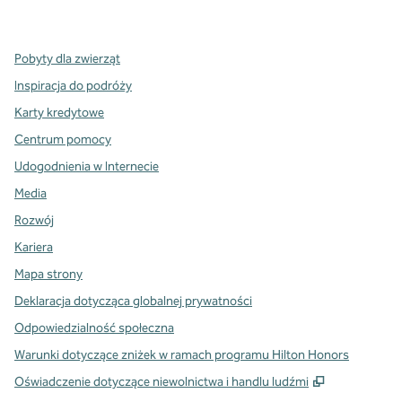
,
Otwiera nową kartę
,
Otwiera nową kartę
,
Otwiera nową kartę
Pobyty dla zwierząt
Inspiracja do podróży
Karty kredytowe
Centrum pomocy
Udogodnienia w Internecie
Media
Rozwój
Kariera
Mapa strony
Deklaracja dotycząca globalnej prywatności
Odpowiedzialność społeczna
Warunki dotyczące zniżek w ramach programu Hilton Honors
,
Otwiera tre
Oświadczenie dotyczące niewolnictwa i handlu ludźmi