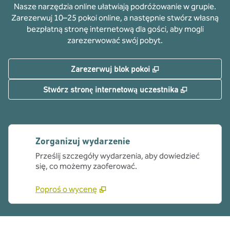
Nasze narzędzia online ułatwiają podróżowanie w grupie.
Zarezerwuj 10–25 pokoi online, a następnie stwórz własną
bezpłatną stronę internetową dla gości, aby mogli
zarezerwować swój pobyt.
,
Otwiera treści w n
Zarezerwuj blok pokoi
,
Otwiera tr
Stwórz stronę internetową uczestnika
Zorganizuj wydarzenie
Prześlij szczegóły wydarzenia, aby dowiedzieć
się, co możemy zaoferować.
Poproś o wycenę