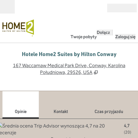
Przejdź do treści
Otwarte
Dołącz
Twoje pobyty
Zaloguj się
Hotele Home2 Suites by Hilton Conway
,
O
167 Waccamaw Medical Park Drive, Conway, Karolina
Południowa, 29526, USA
1
/
12
poprzedni obraz
nast
1 z 12
Kontakt
Opinie
Kontakt
Czas przyjazdu
4,7
(
20
)