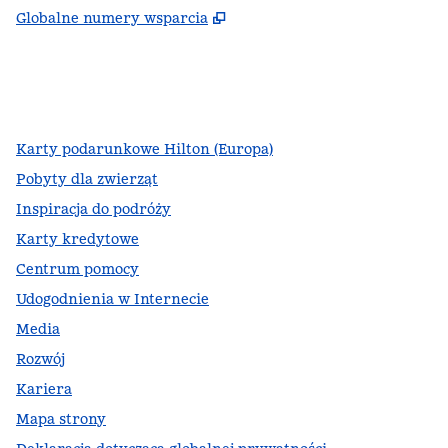
,
Otwiera treści w nowej ka
Globalne numery wsparcia
facebook
x
instagram
,
Otwiera nową kartę
,
Otwiera nową kartę
,
Otwiera nową kartę
Karty podarunkowe Hilton (Europa)
Pobyty dla zwierząt
Inspiracja do podróży
Karty kredytowe
Centrum pomocy
Udogodnienia w Internecie
Media
Rozwój
Kariera
Mapa strony