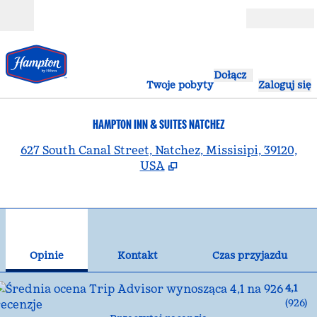
Przejdź do treści
Otwarte
Dołącz
Twoje pobyty
Zaloguj się
HAMPTON INN & SUITES NATCHEZ
,
O
627 South Canal Street, Natchez, Missisipi, 39120,
USA
1
/
12
poprzedni obraz
nas
1 z 12
Kontakt
Opinie
Kontakt
Czas przyjazdu
4,1
(
926
)