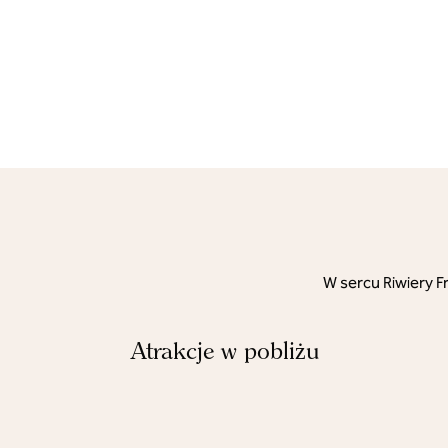
W sercu Riwiery F
Atrakcje w pobliżu