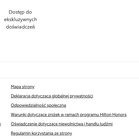
Dostęp do
ekskluzywnych
doświadczeń
Mapa strony
Deklaracja dotycząca globalnej prywatności
Odpowiedzialność społeczna
Warunki dotyczące zniżek w ramach programu Hilton Honors
e
Oświadczenie dotyczące niewolnictwa i handlu ludźmi
Regulamin korzystania ze strony