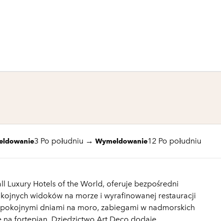
1 z 3
1
/
3
poprzedni obraz
następny obraz
3 Po południu
→
12 Po południu
eldowanie
Wymeldowanie
all Luxury Hotels of the World, oferuje bezpośredni
okojnych widoków na morze i wyrafinowanej restauracji
 spokojnymi dniami na moro, zabiegami w nadmorskich
 na fortepian. Dziedzictwo Art Deco dodaje