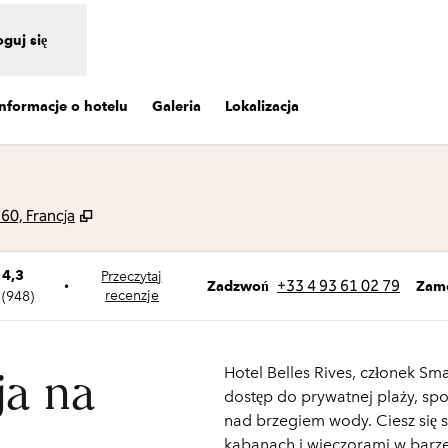
oguj się
Informacje o hotelu
Galeria
Lokalizacja
,
Otwiera treści w nowej karcie
60, Francja
4,3
Przeczytaj
Zadzwoń
+33 4 93 61 02 79
•
Zam
Zadzwoń
recenzje
(
948
)
Hotel Belles Rives, członek Sm
ja na
dostęp do prywatnej plaży, sp
nad brzegiem wody. Ciesz się
kabanach i wieczorami w barze