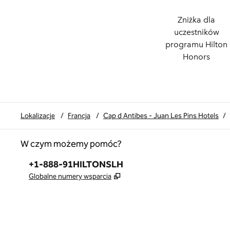
Zniżka dla
uczestników
programu Hilton
Honors
Lokalizacje
/
Francja
/
Cap d Antibes - Juan Les Pins Hotels
/
W czym możemy pomóc?
Telefon:
+1-888-91HILTONSLH
,
Otwiera treści w nowej karcie
Globalne numery wsparcia