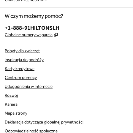
W czym możemy pomóc?
Telefon:
+1-888-91HILTONSLH
,
Otwiera treści w nowej karcie
Globalne numery wsparcia
Pobyty dla zwierząt
Inspiracja do podróży
Karty kredytowe
Centrum pomocy
Udogodnienia w Internecie
Rozwój
Kariera
Mapa strony
Deklaracja dotycząca globalnej prywatności
Odpowiedzialność społeczna