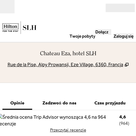
Przejdź do treści
Otwarte
Dołącz
Twoje pobyty
Zaloguj się
Chateau Eza, hotel SLH
,
Ot
Rue de la Pise, Alpy Prowansji, Eze Village, 6360, Francja
1 z 9
1
/
9
poprzedni obraz
następny obr
Zadzwoń do nas
Opinie
Zadzwoń do nas
Czas przyjazdu
4,6
(
964
)
Przeczytaj recenzje