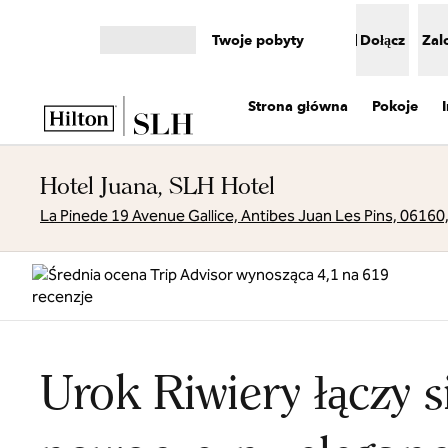
Przejdź do treści
Twoje pobyty
Dołącz
Zal
Otwórz menu
Strona główna
Pokoje
Hotel Juana, SLH Hotel
La Pinede 19 Avenue Gallice, Antibes Juan Les Pins, 06160,
Urok Riwiery łączy s