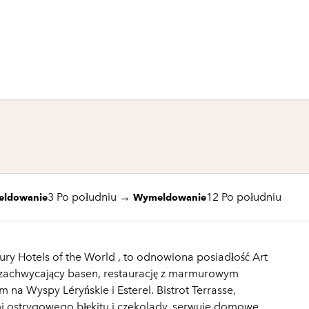
1 z 8
1
/
8
poprzedni obraz
następny obraz
3 Po południu
→
12 Po południu
eldowanie
Wymeldowanie
ury Hotels of the World , to odnowiona posiadłość Art
 zachwycający basen, restaurację z marmurowym
 na Wyspy Léryńskie i Esterel. Bistrot Terrasse,
i ostrygowego błękitu i czekolady, serwuje domowe