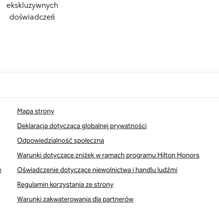
ekskluzywnych
doświadczeń
Mapa strony
Deklaracja dotycząca globalnej prywatności
Odpowiedzialność społeczna
Warunki dotyczące zniżek w ramach programu Hilton Honors
e
Oświadczenie dotyczące niewolnictwa i handlu ludźmi
Regulamin korzystania ze strony
Warunki zakwaterowania dla partnerów