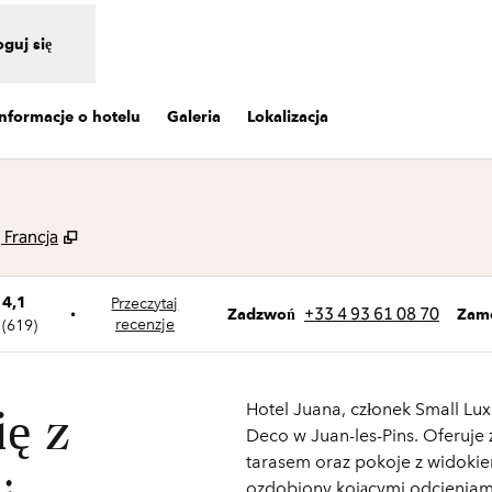
oguj się
Informacje o hotelu
Galeria
Lokalizacja
,
Otwiera treści w nowej karcie
 Francja
4,1
Przeczytaj
Zadzwoń
+33 4 93 61 08 70
•
Zam
Zadzwoń
recenzje
(
619
)
Hotel Juana, członek Small Lux
ię z
Deco w Juan-les-Pins. Oferuje
tarasem oraz pokoje z widokiem
ozdobiony kojącymi odcieniam