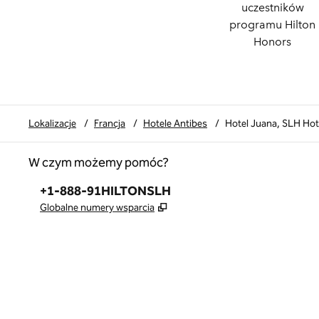
uczestników
programu Hilton
Honors
Lokalizacje
/
Francja
/
Hotele Antibes
/
Hotel Juana, SLH Hot
W czym możemy pomóc?
Telefon:
+1-888-91HILTONSLH
,
Otwiera treści w nowej karcie
Globalne numery wsparcia