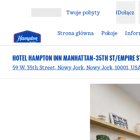
Przejdź do treści
Twoje pobyty
Dołącz
Otwórz menu
Strona główna
Pokoje
Infor
HOTEL HAMPTON INN MANHATTAN-35TH ST/EMPIRE S
59 W. 35th Street, Nowy Jork, Nowy Jork, 10001, US