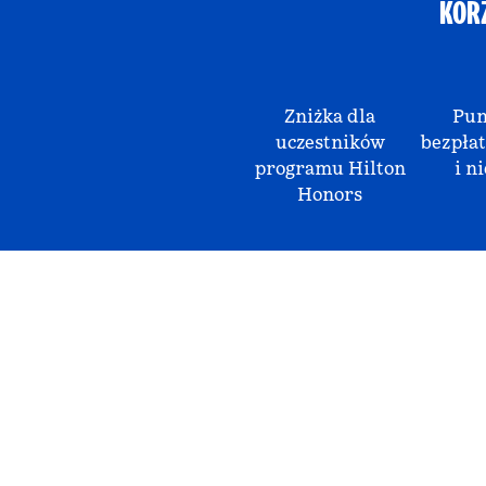
KOR
Zniżka dla
Pun
uczestników
bezpłat
programu Hilton
i ni
Honors