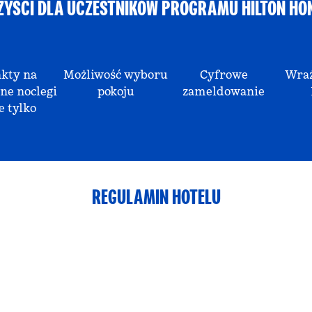
ZYŚCI DLA UCZESTNIKÓW PROGRAMU HILTON HO
kty na
Możliwość wyboru
Cyfrowe
Wraż
ne noclegi
pokoju
zameldowanie
e tylko
REGULAMIN HOTELU