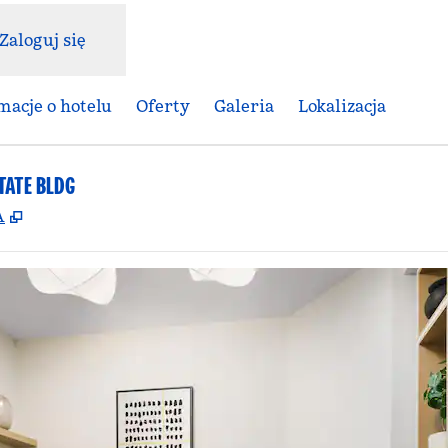
Zaloguj się
macje o hotelu
Oferty
Galeria
Lokalizacja
TATE BLDG
,
Otwiera treści w nowej karcie
A