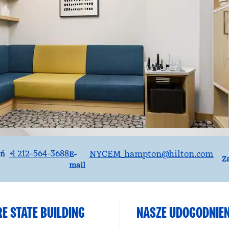
owa
Email
+1 212-564-3688
NYCEM_hampton
@hilton.com
oń
E-
Z
mail
E STATE BUILDING
NASZE UDOGODNIEN