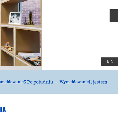
N
1
/
12
3 Po południu
→
11 jestem
ameldowanie
Wymeldowanie
IA