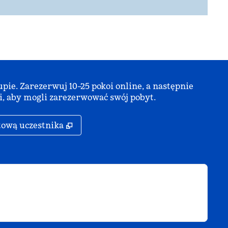
ie. Zarezerwuj 10–25 pokoi online, a następnie
i, aby mogli zarezerwować swój pobyt.
rcie
,
Otwiera treści w nowej karcie
tową uczestnika