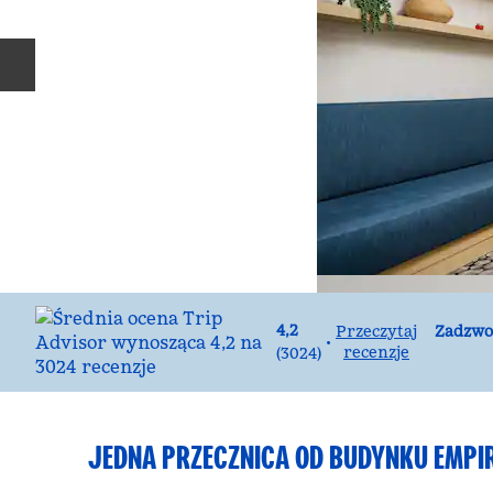
Poprzedni slajd
Rozm
4,2
Zadzw
Przeczytaj
•
recenzje
(
3024
)
JEDNA PRZECZNICA OD BUDYNKU EMPIR