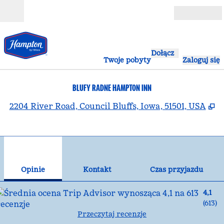
Przejdź do treści
Otwarte
Dołącz
Twoje pobyty
Zaloguj się
BLUFY RADNE HAMPTON INN
,
O
2204 River Road, Council Bluffs, Iowa, 51501, USA
1
/
12
poprzedni obraz
nas
1 z 12
Kontakt
Opinie
Kontakt
Czas przyjazdu
4,1
(
613
)
Przeczytaj recenzje