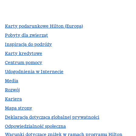
facebook
x
instagram
,
Otwiera nową kartę
,
Otwiera nową kartę
,
Otwiera nową kartę
Karty podarunkowe Hilton (Europa)
Pobyty dla zwierząt
Inspiracja do podróży
Karty kredytowe
Centrum pomocy
Udogodnienia w Internecie
Media
Rozwój
Kariera
Mapa strony
Deklaracja dotycząca globalnej prywatności
Odpowiedzialność społeczna
Warunki dotyczące zniżek w ramach programu Hilton