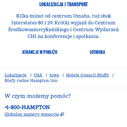
LOKALIZACJA I TRANSPORT
Kilka minut od centrum Omaha, tuż obok
Interstates 80 i 29. Krótki wyjazd do Centrum
Środkowoamerykańskiego i Centrum Wydarzeń
CHI na konferencje i spotkania.
ATRAKCJE W POBLIŻU
LOTNISKA
Lokalizacje
/
USA
/
Iowa
/
Hotele Council Bluffs
/
Blufy radne Hampton Inn
W czym możemy pomóc?
Telefon:
+1-800-HAMPTON
,
Otwiera treści w nowej ka
Globalne numery wsparcia