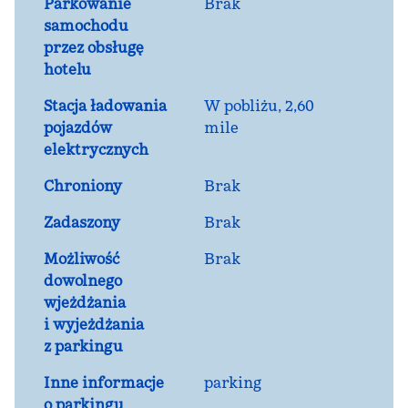
Parkowanie
Brak
samochodu
przez obsługę
hotelu
Stacja ładowania
W pobliżu, 2,60
pojazdów
mile
elektrycznych
Chroniony
Brak
Zadaszony
Brak
Możliwość
Brak
dowolnego
wjeżdżania
i wyjeżdżania
z parkingu
Inne informacje
parking
o parkingu