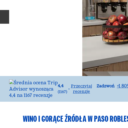
Poprzedni slajd
Rozmowa
+1 8
4,4
Zadzwoń
Przeczytaj
•
recenzje
(
1167
)
WINO I GORĄCE ŹRÓDŁA W PASO ROBLE