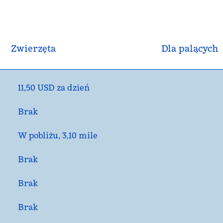
Zwierzęta
Dla palących
11,50 USD za dzień
Brak
W pobliżu, 3,10 mile
Brak
Brak
Brak