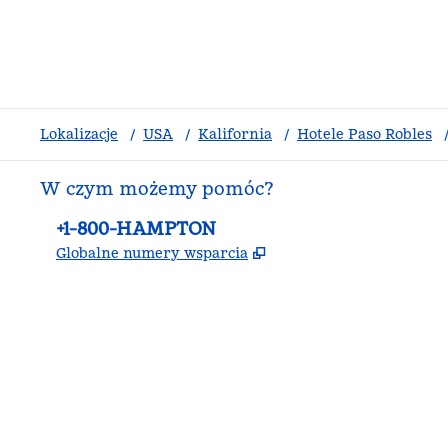
Lokalizacje
/
USA
/
Kalifornia
/
Hotele Paso Robles
W czym możemy pomóc?
Telefon:
+1-800-HAMPTON
,
Otwiera treści w now
Globalne numery wsparcia
facebook
x
instagram
,
Otwiera nową kartę
,
Otwiera nową kartę
,
Otwiera nową kartę