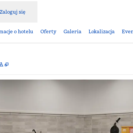
Zaloguj się
macje o hotelu
Oferty
Galeria
Lokalizacja
Even
,
Otwiera treści w nowej karcie
SA