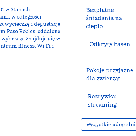
01 w Stanach
Bezpłatne
ami, w odległości
śniadania na
na wycieczkę i degustację
ciepło
um Paso Robles, oddalone
e wybrzeże znajduje się w
Odkryty basen
ntrum fitness. Wi-Fi i
Pokoje przyjazne
dla zwierząt
Rozrywka:
streaming
Wszystkie udogodni