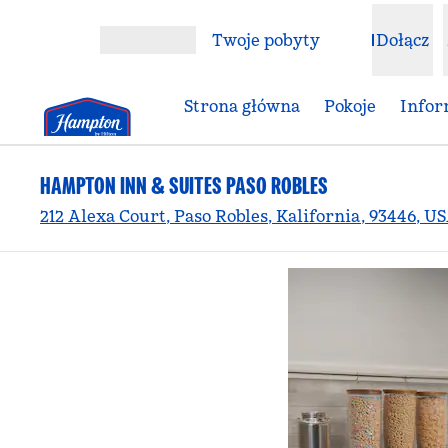
Przejdź do treści
Twoje pobyty
Dołącz
Otwórz menu
Strona główna
Pokoje
Infor
HAMPTON INN & SUITES PASO ROBLES
212 Alexa Court, Paso Robles, Kalifornia, 93446, U