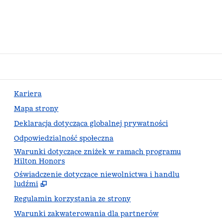
Kariera
Mapa strony
Deklaracja dotycząca globalnej prywatności
Odpowiedzialność społeczna
Warunki dotyczące zniżek w ramach programu
Hilton Honors
Oświadczenie dotyczące niewolnictwa i handlu
,
Otw
ludźmi
Regulamin korzystania ze strony
Warunki zakwaterowania dla partnerów