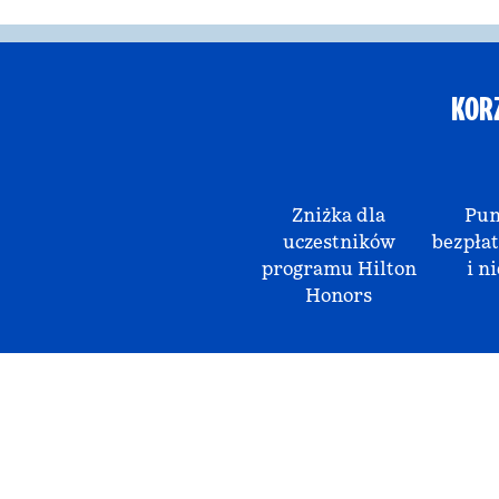
KOR
Zniżka dla
Pun
uczestników
bezpłat
programu Hilton
i ni
Honors