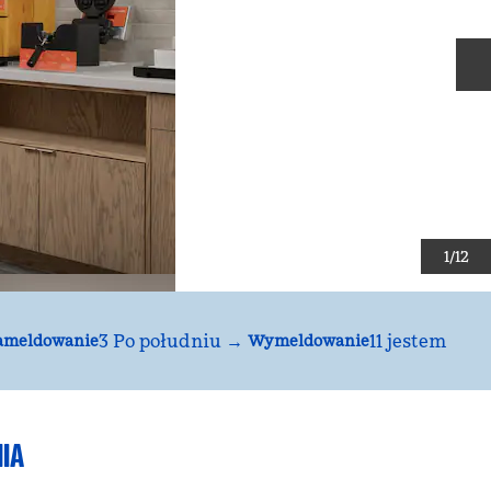
N
1
/
12
3 Po południu
→
11 jestem
ameldowanie
Wymeldowanie
IA