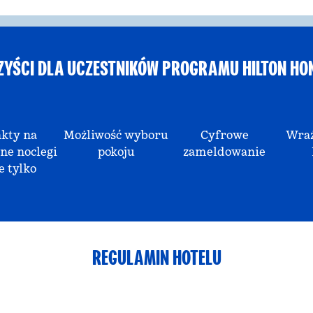
ZYŚCI DLA UCZESTNIKÓW PROGRAMU HILTON HO
kty na
Możliwość wyboru
Cyfrowe
Wraż
ne noclegi
pokoju
zameldowanie
e tylko
REGULAMIN HOTELU