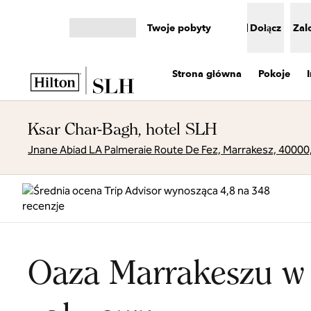
Przejdź do treści
Twoje pobyty
Dołącz
Zal
Otwórz menu
Strona główna
Pokoje
Ksar Char-Bagh, hotel SLH
Jnane Abiad LA Palmeraie Route De Fez, Marrakesz, 40000
Oaza Marrakeszu w 