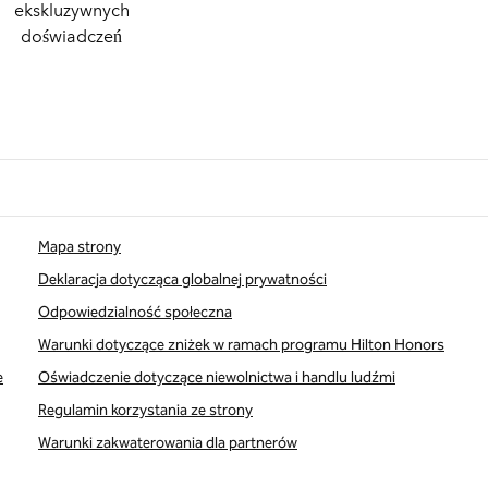
ekskluzywnych
doświadczeń
Mapa strony
Deklaracja dotycząca globalnej prywatności
Odpowiedzialność społeczna
Warunki dotyczące zniżek w ramach programu Hilton Honors
e
Oświadczenie dotyczące niewolnictwa i handlu ludźmi
Regulamin korzystania ze strony
Warunki zakwaterowania dla partnerów