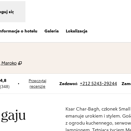
oguj się
Informacje o hotelu
Galeria
Lokalizacja
,
Otwiera treści w nowej karcie
, Maroko
4,8
Przeczytaj
Zadzwoń
+212 5243-29244
•
Zam
Zadzwoń
recenzje
(
348
)
Ksar Char-Bagh, członek Small 
gaju
emanuje urokiem i stylem. Goś
z ogrodu kuchennego, serwowa
lampionem. Tętniącą życiem Med