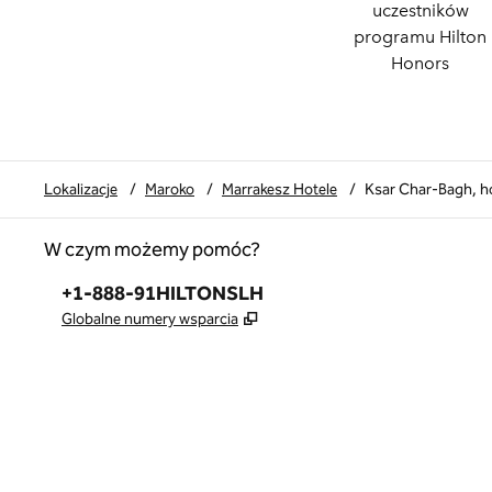
uczestników
programu Hilton
Honors
Lokalizacje
/
Maroko
/
Marrakesz Hotele
/
Ksar Char-Bagh, h
W czym możemy pomóc?
Telefon:
+1-888-91HILTONSLH
,
Otwiera treści w nowej karcie
Globalne numery wsparcia