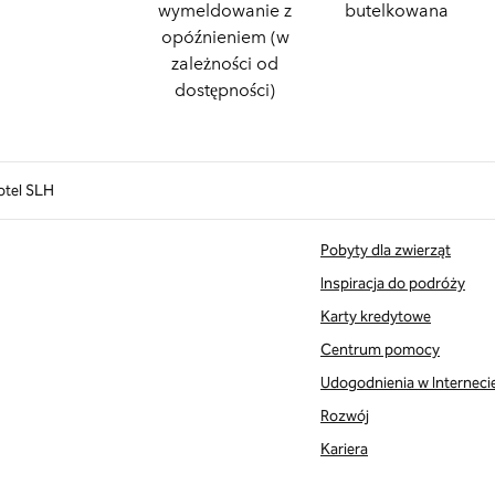
wymeldowanie z
butelkowana
opóźnieniem (w
zależności od
dostępności)
otel SLH
Pobyty dla zwierząt
Inspiracja do podróży
Karty kredytowe
Centrum pomocy
Udogodnienia w Interneci
Rozwój
Kariera