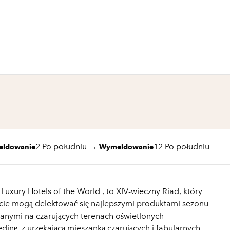
1 z 10
1
/
10
poprzedni obraz
następny obraz
2 Po południu
→
12 Po południu
eldowanie
Wymeldowanie
Luxury Hotels of the World , to XIV-wieczny Riad, który
cie mogą delektować się najlepszymi produktami sezonu
nymi na czarujących terenach oświetlonych
inę, z urzekającą mieszanką czarujących i fabularnych