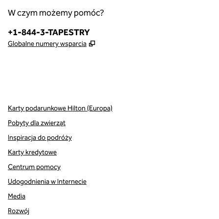
W czym możemy pomóc?
Telefon:
+1-844-3-TAPESTRY
,
Otwiera treści w nowej karcie
Globalne numery wsparcia
x
facebook
instagram
,
Otwiera nową kartę
,
Otwiera nową kartę
,
Otwiera nową kartę
Karty podarunkowe Hilton (Europa)
Pobyty dla zwierząt
Inspiracja do podróży
Karty kredytowe
Centrum pomocy
Udogodnienia w Internecie
Media
Rozwój