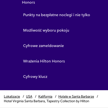
Honors
Punkty na bezpłatne noclegi i nie tylko
Możliwość wyboru pokoju
Cyfrowe zameldowanie
Wrażenia Hilton Honors
Cyfrowy klucz
Lokalizacje
/
USA
/
Kalifornia
/
Hotele w Santa Barbarze
/
Hotel Virginia Santa Barbara, Tapestry Collection by Hilton