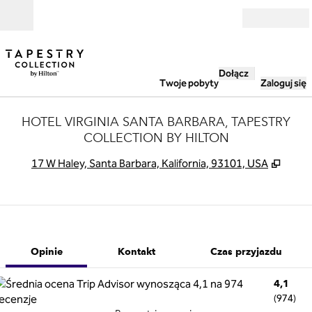
Przejdź do treści
Otwarte
Dołącz
Twoje pobyty
Zaloguj się
HOTEL VIRGINIA SANTA BARBARA, TAPESTRY
COLLECTION BY HILTON
,
Otwie
17 W Haley, Santa Barbara, Kalifornia, 93101, USA
1 z 12
1
/
12
poprzedni obraz
następny obra
Kontakt
Opinie
Kontakt
Czas przyjazdu
4,1
(
974
)