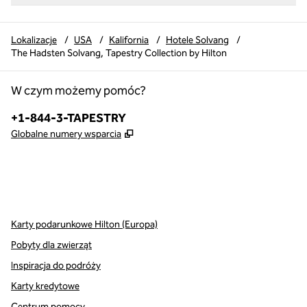
Lokalizacje
/
USA
/
Kalifornia
/
Hotele Solvang
/
The Hadsten Solvang, Tapestry Collection by Hilton
W czym możemy pomóc?
Telefon:
+1-844-3-TAPESTRY
,
Otwiera treści w nowej karcie
Globalne numery wsparcia
x
facebook
instagram
,
Otwiera nową kartę
,
Otwiera nową kartę
,
Otwiera nową kartę
Karty podarunkowe Hilton (Europa)
Pobyty dla zwierząt
Inspiracja do podróży
Karty kredytowe
Centrum pomocy