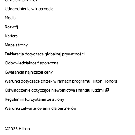
Udogodnienia w Internecie
Media
Rozwój
Kariera
Mapa strony
Deklaracja dotycząca globalnej prywatności
Odpowiedzialność społeczna
Gwarancja najniższej ceny
Warunki dotyczące zniżek w ramach programu Hilton Honors
,
Otwiera tre
Oświadczenie dotyczące niewolnictwa i handlu ludźmi
Regulamin korzystania ze strony
Warunki zakwaterowania dla partnerów
©
2026
Hilton