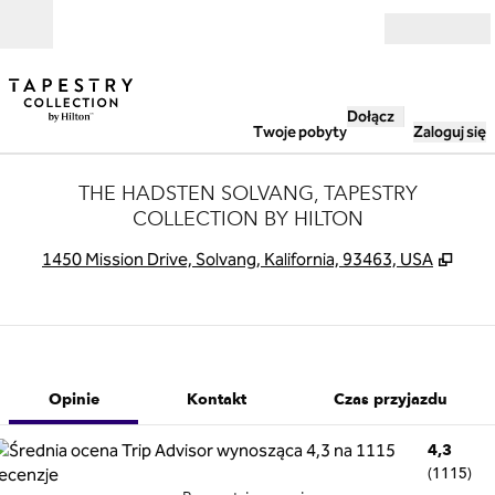
Przejdź do treści
Otwarte
Dołącz
Twoje pobyty
Zaloguj się
THE HADSTEN SOLVANG, TAPESTRY
COLLECTION BY HILTON
,
Otwi
1450 Mission Drive, Solvang, Kalifornia, 93463, USA
1 z 12
1
/
12
poprzedni obraz
następny obra
Kontakt
Opinie
Kontakt
Czas przyjazdu
4,3
(
1115
)