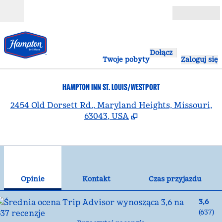
Przejdź do treści
Otwarte
Dołącz
Twoje pobyty
Zaloguj się
HAMPTON INN ST. LOUIS/WESTPORT
,
O
2454 Old Dorsett Rd., Maryland Heights, Missouri,
63043, USA
1
/
12
poprzedni obraz
nas
1 z 12
Kontakt
Opinie
Kontakt
Czas przyjazdu
3,6
(
637
)