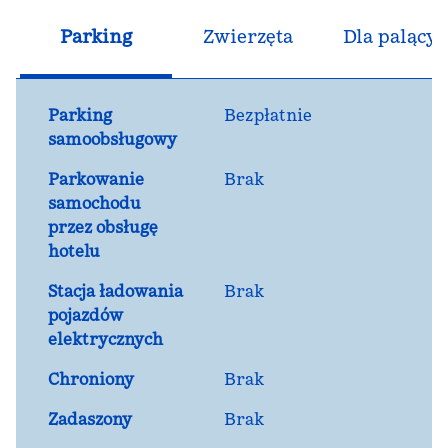
Parking
Zwierzęta
Dla palącyc
Parking
Bezpłatnie
samoobsługowy
Parkowanie
Brak
samochodu
przez obsługę
hotelu
Stacja ładowania
Brak
pojazdów
elektrycznych
Chroniony
Brak
Zadaszony
Brak