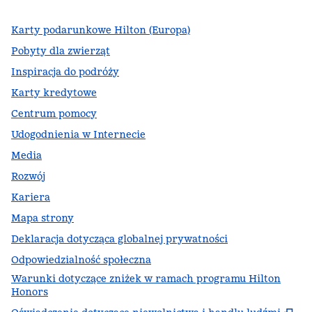
Karty podarunkowe Hilton (Europa)
Pobyty dla zwierząt
Inspiracja do podróży
Karty kredytowe
Centrum pomocy
Udogodnienia w Internecie
Media
Rozwój
Kariera
Mapa strony
Deklaracja dotycząca globalnej prywatności
Odpowiedzialność społeczna
Warunki dotyczące zniżek w ramach programu Hilton
Honors
,
Ot