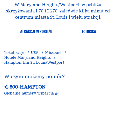
W Maryland Heights/Westport, w pobliżu
skrzyżowania I-70 i I-270, zaledwie kilka minut od
centrum miasta St. Louis i wielu atrakcji.
ATRAKCJE W POBLIŻU
LOTNISKA
Lokalizacje
/
USA
/
Missouri
/
Hotele Maryland Heights
/
Hampton Inn St. Louis/Westport
W czym możemy pomóc?
Telefon:
+1-800-HAMPTON
,
Otwiera treści w nowej ka
Globalne numery wsparcia
facebook
x
instagram
,
Otwiera nową kartę
,
Otwiera nową kartę
,
Otwiera nową kartę