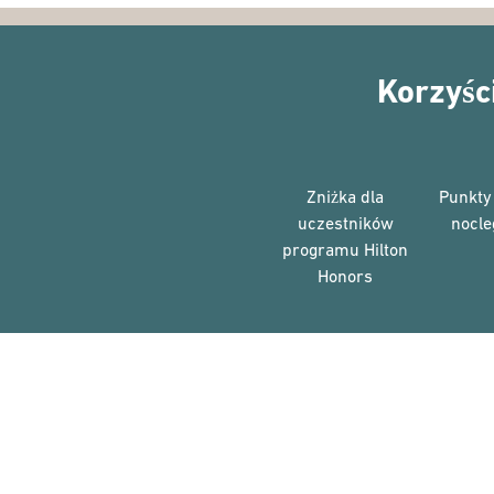
Korzyśc
Zniżka dla
Punkty
uczestników
nocleg
programu Hilton
Honors