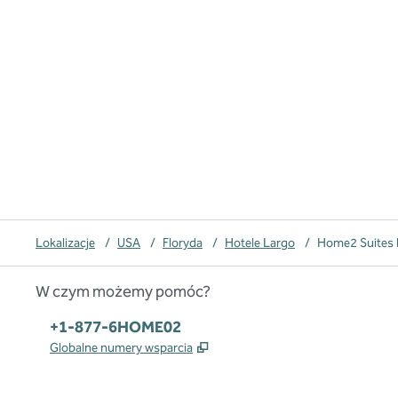
Lokalizacje
/
USA
/
Floryda
/
Hotele Largo
/
Home2 Suites 
W czym możemy pomóc?
Telefon:
+1-877-6HOME02
,
Otwiera treści w nowej karcie
Globalne numery wsparcia
x
facebook
instagram