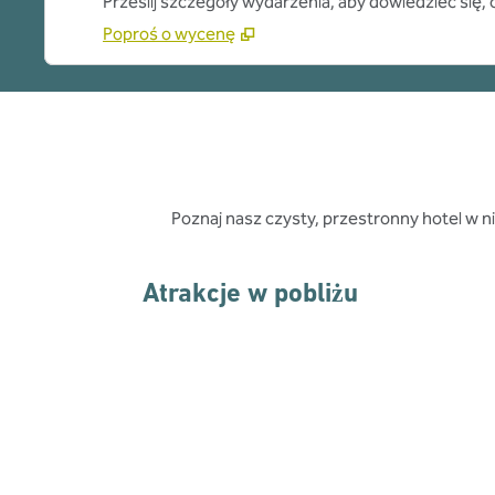
Prześlij szczegóły wydarzenia, aby dowiedzieć się
Poproś o wycenę
Poznaj nasz czysty, przestronny hotel w n
Atrakcje w pobliżu