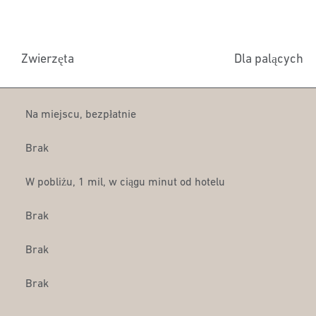
Zwierzęta
Dla palących
Na miejscu
,
bezpłatnie
Brak
W pobliżu, 1 mil
, w ciągu minut od hotelu
Brak
Brak
Brak