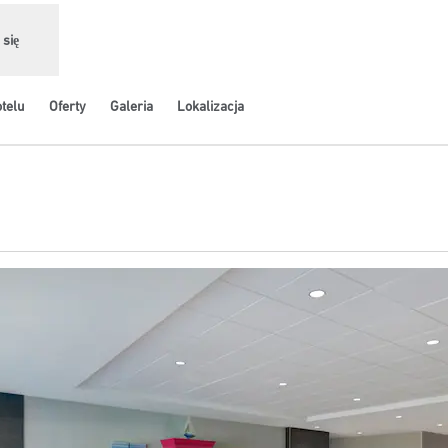
 się
otelu
Oferty
Galeria
Lokalizacja
ra treści w nowej karcie