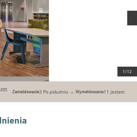
N
1
/
12
.com
3 Po południu
→
11 jestem
Zameldowanie
Wymeldowanie
nienia