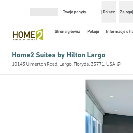
Przejdź do treści
Twoje pobyty
Dołącz
Zaloguj
Otwórz menu
Strona główna
Pokoje
Informacje o h
Home2 Suites by Hilton Largo
,
Otwie
10145 Ulmerton Road, Largo, Floryda, 33771, USA