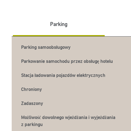
Parking
Parking samoobsługowy
Parkowanie samochodu przez obsługę hotelu
Stacja ładowania pojazdów elektrycznych
Chroniony
Zadaszony
Możliwość dowolnego wjeżdżania i wyjeżdżania
z parkingu