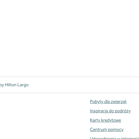
by Hilton Largo
Pobyty dla zwierząt
Inspiracja do podróży
Karty kredytowe
Centrum pomocy
Udogodnienia w Interneci