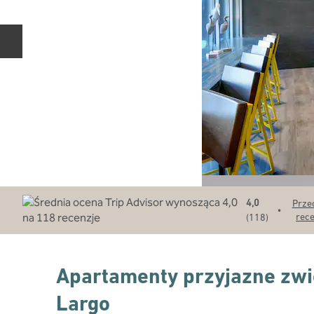
Poprzedni slajd
4,0
Prze
•
rec
(
118
)
Apartamenty przyjazne zw
Largo