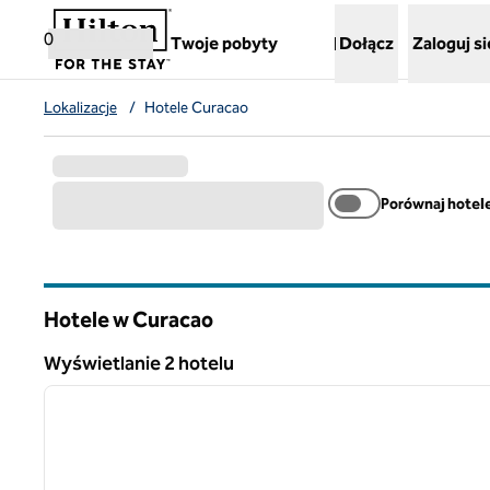
Przejdź do treści
,
otwiera nową kartę
0
Twoje pobyty
Dołącz
Zaloguj si
Lokalizacje
/
Hotele Curacao
Porównaj hotel
Hotele w Curacao
Wyświetlanie 2 hotelu
1
Wyświetlanie 2 hotelu
poprzedni obraz
1 z 13