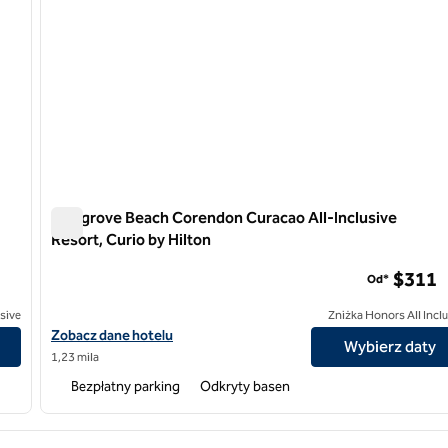
Mangrove Beach Corendon Curacao All-Inclusive
Resort, Curio by Hilton
rio by Hilton
Mangrove Beach Corendon Curacao All-Inclusive Resort, C
$311
Od*
usive
Zniżka Honors All Incl
acao All-Inclusive, Curio by Hilton
Zobacz szczegóły hotelu Mangrove Beach Corendon Curacao All-I
Zobacz dane hotelu
Wybierz daty
1,23 mila
Bezpłatny parking
Odkryty basen