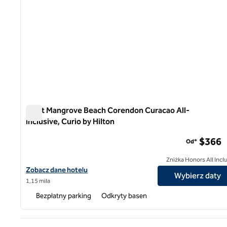
Rif at Mangrove Beach Corendon Curacao All-
Inclusive, Curio by Hilton
Rif at Mangrove Beach Corendon Curacao All-Inclusive, Cu
$366
Od*
Zniżka Honors All Incl
Zobacz szczegóły hotelu The Rif at Mangrove Beach Corendon Cur
Zobacz dane hotelu
Wybierz daty
1,15 mila
Bezpłatny parking
Odkryty basen