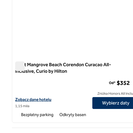
Rif at Mangrove Beach Corendon Curacao All-
Inclusive, Curio by Hilton
Rif at Mangrove Beach Corendon Curacao All-Inclusive, Cu
$352
Od*
Zniżka Honors All Incl
Zobacz szczegóły hotelu The Rif at Mangrove Beach Corendon Cur
Zobacz dane hotelu
Wybierz daty
1,15 mila
Bezpłatny parking
Odkryty basen