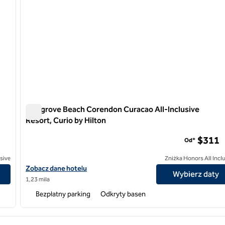
Mangrove Beach Corendon Curacao All-Inclusive
Resort, Curio by Hilton
rio by Hilton
Mangrove Beach Corendon Curacao All-Inclusive Resort, C
$311
Od*
usive
Zniżka Honors All Incl
acao All-Inclusive, Curio by Hilton
Zobacz szczegóły hotelu Mangrove Beach Corendon Curacao All-I
Zobacz dane hotelu
Wybierz daty
1,23 mila
Bezpłatny parking
Odkryty basen