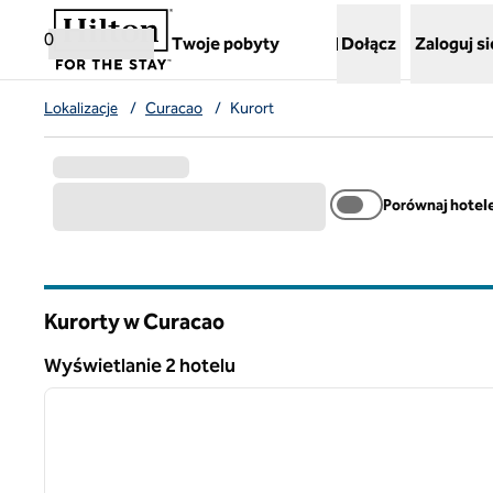
Przejdź do treści
,
otwiera nową kartę
0
Twoje pobyty
Dołącz
Zaloguj si
Lokalizacje
/
Curacao
/
Kurort
Porównaj hotel
Kurorty w Curacao
Wyświetlanie 2 hotelu
1
Wyświetlanie 2 hotelu
poprzedni obraz
1 z 13