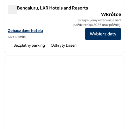
Den Bengaluru, LXR Hotels and Resorts
Den Bengaluru, LXR Hotels and Resorts
Wkrótce
Przyjmujemy rezerwacje na 1
października 2026 oraz później.
Zobacz szczegóły hotelu The Den Bengaluru, LXR Hotels and Resort
Zobacz dane hotelu
Wybierz daty
669,69 mila
Bezpłatny parking
Odkryty basen
1
/
12
poprzedni obraz
następ
1 z 12