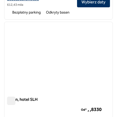
Wybierz daty
612,43 mila
Bezpłatny parking
Odkryty basen
1
/
12
poprzedni obraz
następ
1 z 12
Evren, hotel SLH
Evren, hotel SLH
, ,8​330
Od*