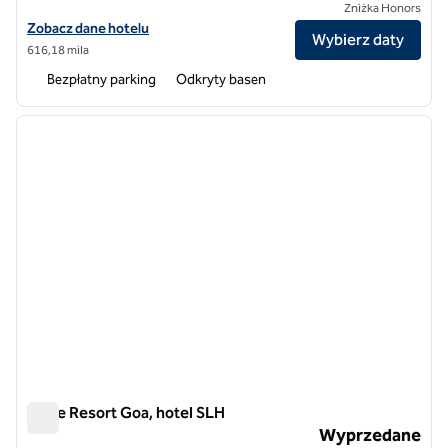
Zniżka Honors
Zobacz szczegóły hotelu The Evren, SLH Hotel
Zobacz dane hotelu
Wybierz daty
616,18 mila
Bezpłatny parking
Odkryty basen
1
/
11
poprzedni obraz
następ
1 z 11
Baale Resort Goa, hotel SLH
Baale Resort Goa, hotel SLH
Wyprzedane