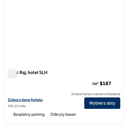
Pałac Raj, hotel SLH
Pałac Raj, hotel SLH
$187
Od*
Zniżka Honors zawiera śniadanie
Zobacz szczegóły hotelu The Raj Palace, SLH Hotel
Zobacz dane hotelu
Wybierz daty
392,22 mila
Bezpłatny parking
Odkryty basen
1
/
12
poprzedni obraz
następ
1 z 12