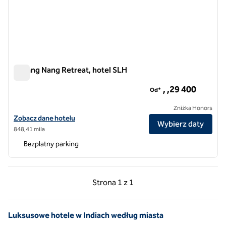
Lchang Nang Retreat, hotel SLH
Lchang Nang Retreat, hotel SLH
, ,29 400
Od*
Zniżka Honors
Zobacz szczegóły hotelu Lchang Nang Retreat, SLH Hotel
Zobacz dane hotelu
Wybierz daty
848,41 mila
Bezpłatny parking
Poprzednia strona, 1 z 1
Następna strona, 1 z 
Strona
1 z 1
Strona 1 z 1
Luksusowe hotele w Indiach według miasta