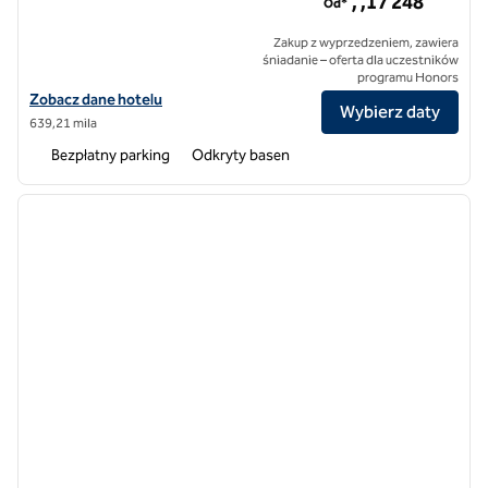
, ,17 248
Od*
Zakup z wyprzedzeniem, zawiera
śniadanie – oferta dla uczestników
programu Honors
Zobacz szczegóły hotelu Suryagarh Jaisalmer, SLH Hotel
Zobacz dane hotelu
Wybierz daty
639,21 mila
Bezpłatny parking
Odkryty basen
1
/
12
poprzedni obraz
następ
1 z 12