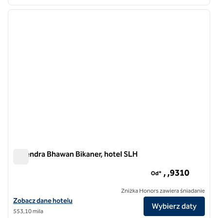
1
/
6
poprzedni obraz
następ
1 z 6
Narendra Bhawan Bikaner, hotel SLH
Narendra Bhawan Bikaner, hotel SLH
, ,9​310
Od*
Zniżka Honors zawiera śniadanie
Zobacz szczegóły hotelu Narendra Bhawan Bikaner, SLH Hotel
Zobacz dane hotelu
Wybierz daty
553,10 mila