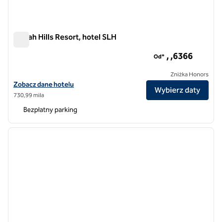
Terrah Hills Resort, hotel SLH
Terrah Hills Resort, hotel SLH
, ,6​366
Od*
Zniżka Honors
Zobacz szczegóły hotelu Terrah Hills Resort, SLH Hotel
Zobacz dane hotelu
Wybierz daty
730,99 mila
Bezpłatny parking
1
/
7
poprzedni obraz
następ
1 z 7