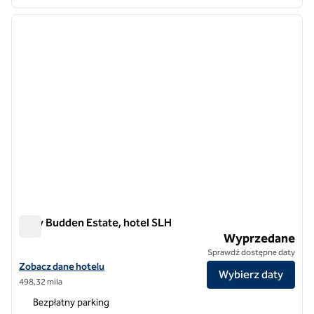
1
/
12
poprzedni obraz
następ
1 z 12
Mary Budden Estate, hotel SLH
Mary Budden Estate, hotel SLH
Wyprzedane
Sprawdź dostępne daty
Zobacz szczegóły hotelu Mary Budden Estate, SLH Hotel
Zobacz dane hotelu
Wybierz daty
498,32 mila
Bezpłatny parking