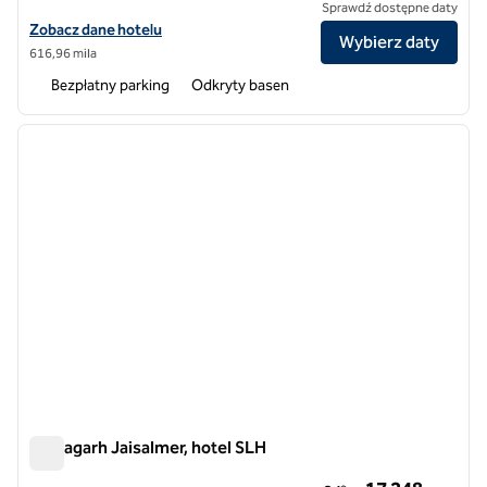
Sprawdź dostępne daty
Zobacz szczegóły hotelu Baale Resort Goa, SLH Hotel
Zobacz dane hotelu
Wybierz daty
616,96 mila
Bezpłatny parking
Odkryty basen
1
/
12
poprzedni obraz
następ
1 z 12
Suryagarh Jaisalmer, hotel SLH
Suryagarh Jaisalmer, hotel SLH