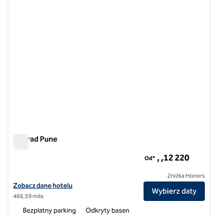
Conrad Pune
Conrad Pune
, ,12 220
Od*
Zniżka Honors
Zobacz szczegóły hotelu Conrad Pune
Zobacz dane hotelu
Wybierz daty
466,59 mila
Bezpłatny parking
Odkryty basen