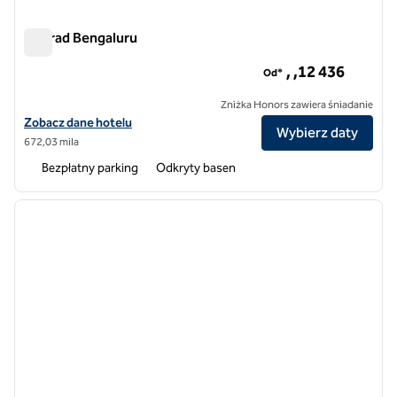
Conrad Bengaluru
Conrad Bengaluru
, ,12 436
Od*
Zniżka Honors zawiera śniadanie
Zobacz szczegóły hotelu Conrad Bengaluru
Zobacz dane hotelu
Wybierz daty
672,03 mila
Bezpłatny parking
Odkryty basen
1
/
9
poprzedni obraz
następ
1 z 9