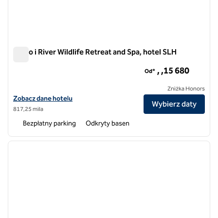
Rhino i River Wildlife Retreat and Spa, hotel SLH
Rhino i River Wildlife Retreat and Spa, hotel SLH
, ,15 680
Od*
Zniżka Honors
Zobacz szczegóły hotelu Rhino i River Wildlife Retreat and Spa, SLH 
Zobacz dane hotelu
Wybierz daty
817,25 mila
Bezpłatny parking
Odkryty basen
1
/
5
poprzedni obraz
następ
1 z 5