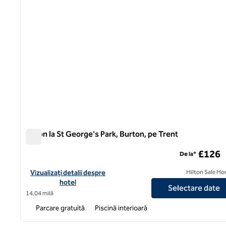
Hilton la St George's Park, Burton, pe Trent
Hilton la St George's Park, Burton, pe Trent
£126
De la*
Vizualizați detaliile hotelului Hilton în St George's Park, Burton,
Vizualizați detalii despre
Hilton Sale Ho
hotel
Selectare date
14,04 milă
Parcare gratuită
Piscină interioară
1