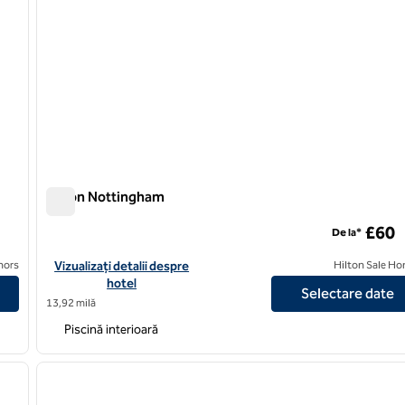
Hilton Nottingham
Hilton Nottingham
£60
De la*
t
Vizualizați detaliile hotelului Hilton Nottingham
nors
Vizualizați detalii despre
Hilton Sale Ho
hotel
Selectare date
13,92 milă
Piscină interioară
/
12
1
imaginea următoare
imaginea anterioară
1 din 12