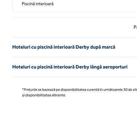
Piscină interioară
Pagina
P
Hoteluri cu piscină interioară Derby după marcă
Hoteluri cu piscină interioară Derby lângă aeroporturi
*Prețurile se bazează pe disponibilitatea curentă în următoarele 30 de zile
și disponibilitatea aferente.