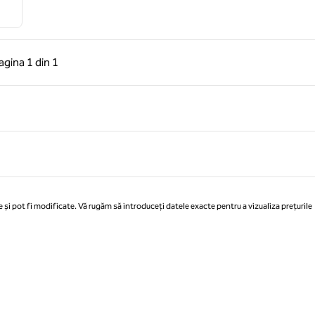
 anterioară, 1 din 1
Pagina următoare, 1 din 1
agina
1 din 1
Pagina 1 din 1
 și pot fi modificate. Vă rugăm să introduceți datele exacte pentru a vizualiza prețurile