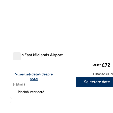
Hilton East Midlands Airport
Hilton East Midlands Airport
£72
De la*
Vizualizați detaliile hotelului pentru Hilton East Midlands Airpor
Vizualizați detalii despre
Hilton Sale Ho
hotel
Selectare date
9,25 milă
Piscină interioară
1
imaginea anterioară
1 din 12