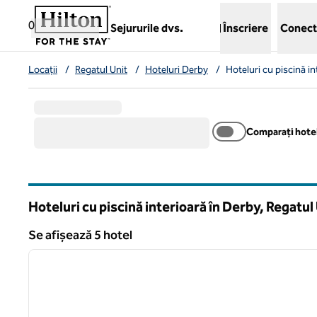
Salt la conținut
,
deschide o filă nouă
0
Sejururile dvs.
Înscriere
Conect
Locații
/
Regatul Unit
/
Hoteluri Derby
/
Hoteluri cu piscină i
Comparați hotel
Hoteluri cu piscină interioară în Derby, Regatul
Se afișează 5 hotel
1
Se afișează 5 hotel
imaginea anterioară
1 din 12