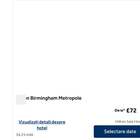
imaginea anterioară
1 din 12
Hilton Birmingham Metropole
Hilton Birmingham Metropole
£72
De la*
Vizualizați detaliile hotelului Hilton Birmingham Metropole
Vizualizați detalii despre
Hilton Sale Ho
hotel
Selectare date
34,25 milă