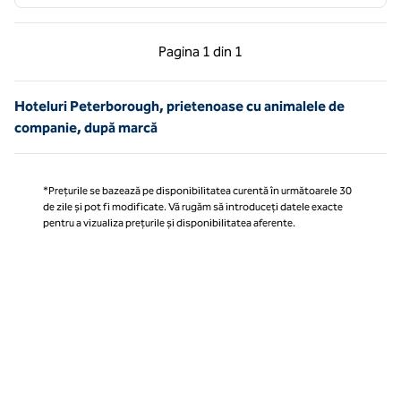
Pagina anterioară, 1 din 1
Pagina următoare, 1 
Pagina
1 din 1
Pagina 1 din 1
Hoteluri Peterborough, prietenoase cu animalele de
companie, după marcă
*Prețurile se bazează pe disponibilitatea curentă în următoarele 30
de zile și pot fi modificate. Vă rugăm să introduceți datele exacte
pentru a vizualiza prețurile și disponibilitatea aferente.