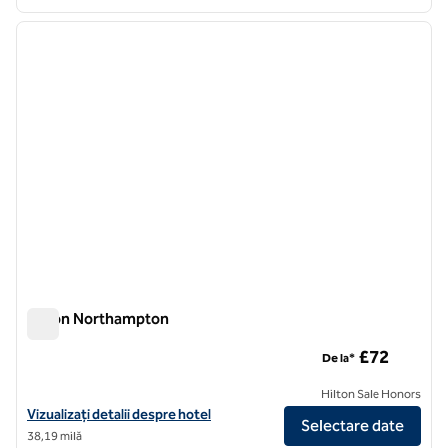
1
/
12
imaginea anterioară
imagin
1 din 12
Hilton Northampton
Hilton Northampton
£72
De la*
Hilton Sale Honors
Vizualizați detaliile hotelului Hilton Northampton
Vizualizați detalii despre hotel
Selectare date
38,19 milă