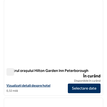
imaginea anterioară
imagin
1 din 12
Centrul orașului Hilton Garden Inn Peterborough
Centrul orașului Hilton Garden Inn Peterborough
În curând
Disponibile în curând
Vizualizați detaliile hotelului Hilton Garden Inn Peterborough City Ce
Vizualizați detalii despre hotel
Selectare date
0,32 milă
1
/
12
imaginea anterioară
imagin
1 din 12