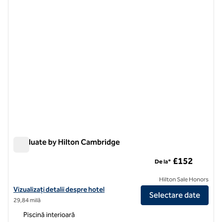
Graduate by Hilton Cambridge
Graduate by Hilton Cambridge
£152
De la*
Hilton Sale Honors
Vizualizați detaliile hotelului pentru Graduate by Hilton Cambridge
Vizualizați detalii despre hotel
Selectare date
29,84 milă
Piscină interioară