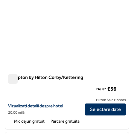
Hampton by Hilton Corby/Kettering
Hampton by Hilton Corby/Kettering
£56
De la*
Hilton Sale Honors
Vizualizați detaliile hotelului pentru Hampton by Hilton Corby/Ketter
Vizualizați detalii despre hotel
Selectare date
20,00 milă
Mic dejun gratuit
Parcare gratuită
1
/
12