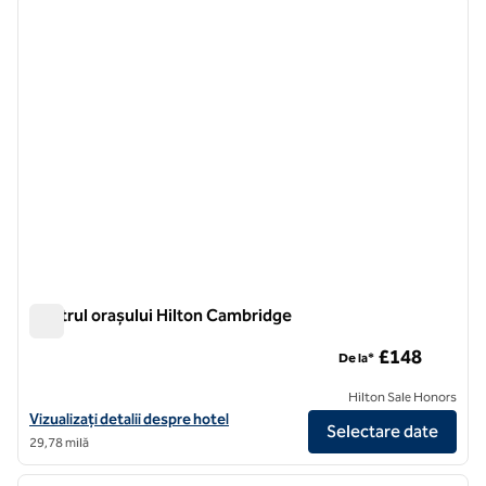
imaginea anterioară
imagin
1 din 12
Centrul orașului Hilton Cambridge
Centrul orașului Hilton Cambridge
£148
De la*
Hilton Sale Honors
Vizualizați detaliile hotelului pentru Hilton Cambridge City Centre
Vizualizați detalii despre hotel
Selectare date
29,78 milă
1
/
12
imaginea anterioară
imagin
1 din 12