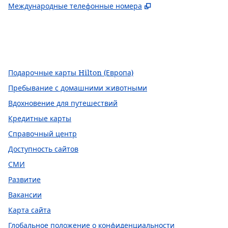
,
Открывается в но
Международные телефонные номера
Facebook
x
Instagram
,
открывается в новой вкладке
,
Открывается в новой вкладке
,
открывается в новой вкладке
Подарочные карты Hilton (Европа)
Пребывание с домашними животными
Вдохновение для путешествий
Кредитные карты
Справочный центр
Доступность сайтов
СМИ
Развитие
Вакансии
Карта сайта
Глобальное положение о конфиденциальности