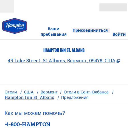
Перейти к содержанию
Открыть
Ваши
Присоединиться
пребывания
Войти
HAMPTON INN ST. ALBANS
,
От
43 Lake Street, St Albans, Вермонт, 05478, США
Отели
/
США
/
Вермонт
/
Отели в Сент-Олбансе
/
Hampton Inn St. Albans
/
Предложения
Как мы можем помочь?
Телефон:
+1-800-HAMPTON