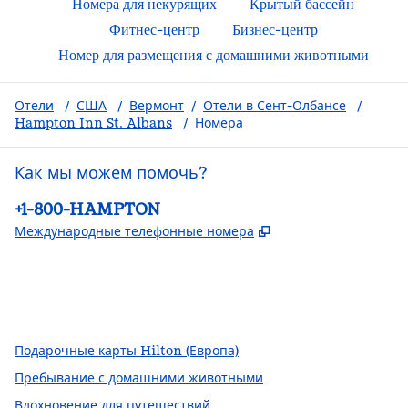
Номера для некурящих
Крытый бассейн
Фитнес-центр
Бизнес-центр
Номер для размещения с домашними животными
Отели
/
США
/
Вермонт
/
Отели в Сент-Олбансе
/
Hampton Inn St. Albans
/
Номера
Как мы можем помочь?
Телефон:
+1-800-HAMPTON
,
Открывается в но
Международные телефонные номера
Facebook
x
Instagram
,
открывается в новой вкладке
,
Открывается в новой вкладке
,
открывается в новой вкладке
Подарочные карты Hilton (Европа)
Пребывание с домашними животными
Вдохновение для путешествий