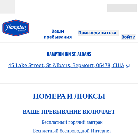
Перейти к содержанию
Открыть
Ваши
Присоединиться
пребывания
Войти
HAMPTON INN ST. ALBANS
,
От
43 Lake Street, St Albans, Вермонт, 05478, США
НОМЕРА И ЛЮКСЫ
ВАШЕ ПРЕБЫВАНИЕ ВКЛЮЧАЕТ
Бесплатный горячий завтрак
Бесплатный беспроводной Интернет