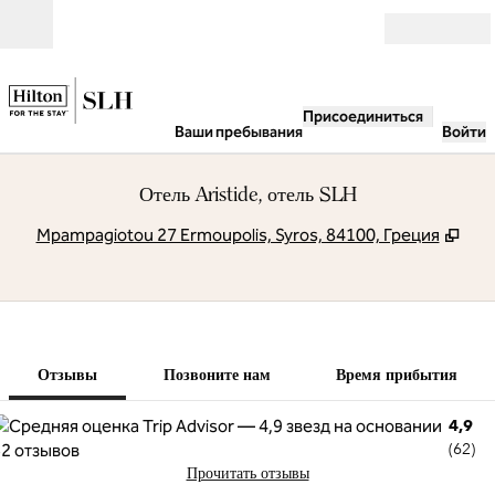
Перейти к содержанию
Открыть
Присоединиться
Ваши пребывания
Войти
Отель Aristide, отель SLH
,
Отк
Mpampagiotou 27 Ermoupolis, Syros, 84100, Греция
1 из 7
1
/
7
предыдущее изоб
следующее 
Позвоните нам
Отзывы
Позвоните нам
Время прибытия
4,9
(
62
)
Прочитать отзывы