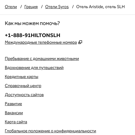
Отели
/
Греция
/
Отели Syros
/
Отель Aristide, отель SLH
Как мы можем помочь?
Телефон:
+1-888-91HILTONSLH
,
Открывается в новой в
Международные телефонные номера
Пребывание с домашними животными
Вдохновение для путешествий
Кредитные карты
Справочный центр
Доступность сайтов
Развитие
Вакансии
Карта сайта
Глобальное положение о конфиденциальности