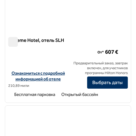
Boheme Hotel, отель SLH
Boheme Hotel, отель SLH
607 €
От*
Предварительный заказ, завтрак
включен, для участников
Посмотреть информацию об отеле Boheme Hotel, a SLH Hotel
Ознакомиться с подробной
программы Hilton Honors
информацией об отеле
Выбрать даты
210,89 мили
Бесплатная парковка
Открытый бассейн
1
/
7
предыдущее изображение
следу
1 из 7