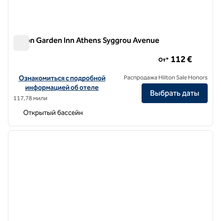
Hilton Garden Inn Athens Syggrou Avenue
Hilton Garden Inn Athens Syggrou Avenue
112 €
От*
Посмотреть информацию об отеле Hilton Garden Inn Athens Syg
Ознакомиться с подробной
Распродажа Hilton Sale Honors
информацией об отеле
Выбрать даты
117,78 мили
Открытый бассейн
1
/
12
предыдущее изображение
следу
1 из 12