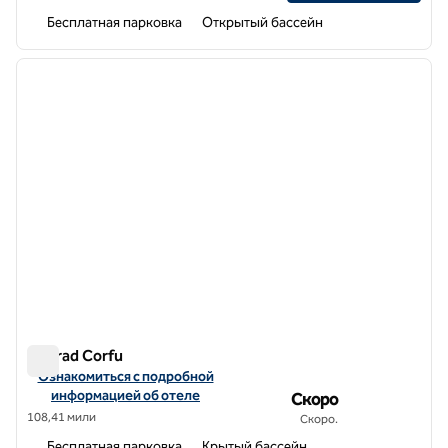
Бесплатная парковка
Открытый бассейн
1
/
12
предыдущее изображение
следу
1 из 12
Conrad Corfu
Conrad Corfu
Посмотреть информацию об отеле Conrad Corfu
Ознакомиться с подробной
информацией об отеле
Скоро
108,41 мили
Скоро.
Бесплатная парковка
Крытый бассейн