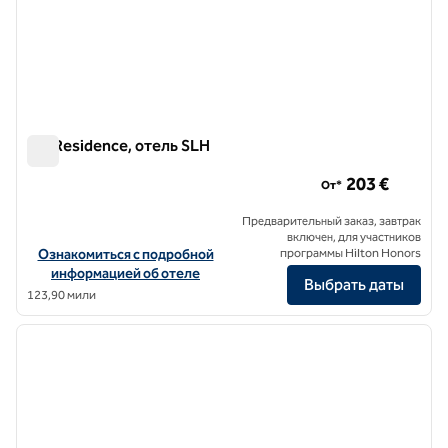
ON Residence, отель SLH
ON Residence, отель SLH
203 €
От*
Предварительный заказ, завтрак
включен, для участников
Посмотреть информацию об отеле ON Residence, a SLH Hotel
Ознакомиться с подробной
программы Hilton Honors
информацией об отеле
Выбрать даты
123,90 мили
1
/
12
предыдущее изображение
следу
1 из 12