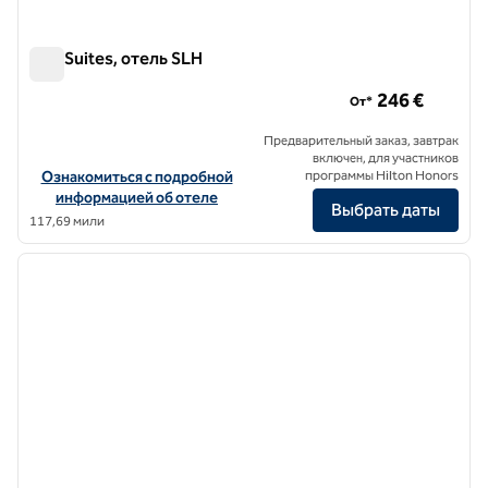
A77 Suites, отель SLH
A77 Suites, отель SLH
246 €
От*
Предварительный заказ, завтрак
включен, для участников
Посмотреть информацию об отеле A77 Suites, a SLH Hotel
Ознакомиться с подробной
программы Hilton Honors
информацией об отеле
Выбрать даты
117,69 мили
1
/
12
предыдущее изображение
следу
1 из 12