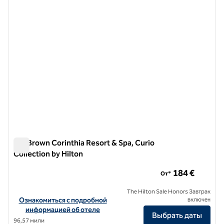
Isla Brown Corinthia Resort & Spa, Curio
Collection by Hilton
Isla Brown Corinthia Resort & Spa, Curio Collection by Hilton
184 €
От*
The Hilton Sale Honors Завтрак
Посмотреть информацию об отеле Isla Brown Corinthia Resort & Sp
Ознакомиться с подробной
включен
информацией об отеле
Выбрать даты
96,57 мили