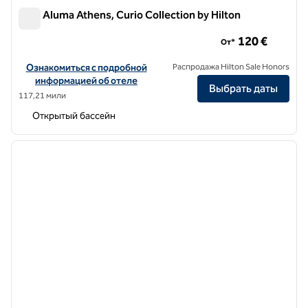
Adia Aluma Athens, Curio Collection by Hilton
Adia Aluma Athens, Curio Collection by Hilton
120 €
От*
Посмотреть информацию об отеле Adia Aluma Athens, Curio Colle
Ознакомиться с подробной
Распродажа Hilton Sale Honors
информацией об отеле
Выбрать даты
117,21 мили
Открытый бассейн
1
/
12
предыдущее изображение
следу
1 из 12