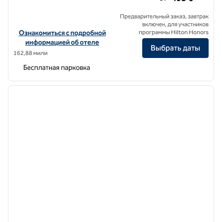
Предварительный заказ, завтрак
включен, для участников
Посмотреть информацию об отеле 100 Rizes Seaside Resort, SLH
Ознакомиться с подробной
программы Hilton Honors
информацией об отеле
Выбрать даты
162,88 мили
Бесплатная парковка
1
/
7
предыдущее изображение
следу
1 из 7