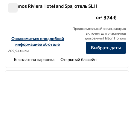
Mykonos Riviera Hotel and Spa, отель SLH
Mykonos Riviera Hotel and Spa, отель SLH
374 €
От*
Предварительный заказ, завтрак
включен, для участников
Посмотреть информацию об отеле Mykonos Riviera Hotel and Spa,
Ознакомиться с подробной
программы Hilton Honors
информацией об отеле
Выбрать даты
209,94 мили
Бесплатная парковка
Открытый бассейн
1
/
7
предыдущее изображение
следу
1 из 7