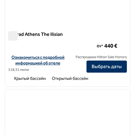
Conrad Athens The Ilisian
Conrad Athens The Ilisian
440 €
От*
Посмотреть информацию об отеле Conrad Athens The Ilisian
Ознакомиться с подробной
Распродажа Hilton Sale Honors
информацией об отеле
Выбрать даты
118,51 мили
Крытый бассейн
Открытый бассейн
1
/
12
предыдущее изображение
следу
1 из 12