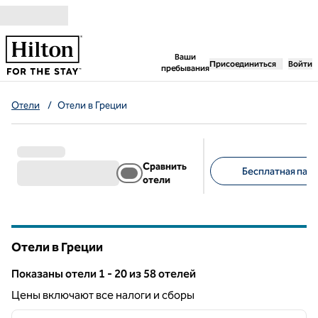
Перейти к содержанию
,
открывается новая 
Ваши
Присоединиться
Войти
пребывания
Отели
/
Отели в Греции
Сравнить
Бесплатная парк
отели
Предлагаемые фильт
Отели в Греции
Показаны отели 1 - 20 из 58 отелей
Показанo 58 отелей
Цены включают все налоги и сборы
1
/
12
предыдущее изображение
следу
1 из 12