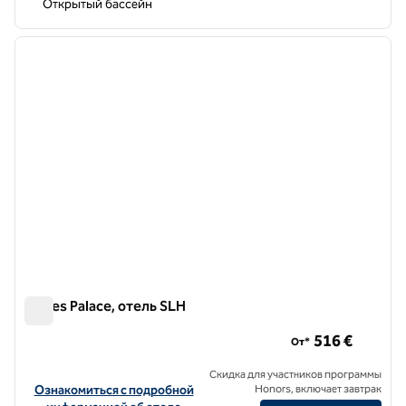
Открытый бассейн
1
/
12
предыдущее изображение
следу
1 из 12
Eagles Palace, отель SLH
Eagles Palace, отель SLH
516 €
От*
Скидка для участников программы
Посмотреть информацию об отеле Eagles Palace, a SLH Hotel
Ознакомиться с подробной
Honors, включает завтрак