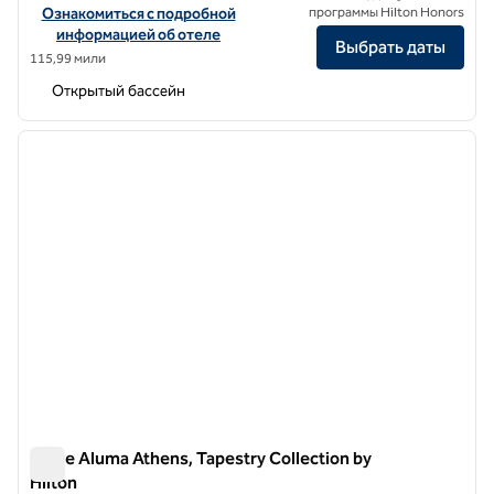
Посмотреть информацию об отеле Nido - Mar-Bella Collection, a 
Ознакомиться с подробной
программы Hilton Honors
информацией об отеле
Выбрать даты
115,99 мили
Открытый бассейн
1
/
12
предыдущее изображение
следу
1 из 12
Anise Aluma Athens, Tapestry Collection by
Hilton