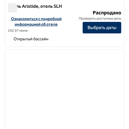
Отель Aristide, отель SLH
Отель Aristide, отель SLH
Распродано
Посмотреть информацию об отеле Aristide Hotel, a SLH Hotel
Ознакомиться с подробной
Проверить доступные даты
информацией об отеле
Выбрать даты
192,97 мили
Открытый бассейн
1
/
12
предыдущее изображение
следу
1 из 12