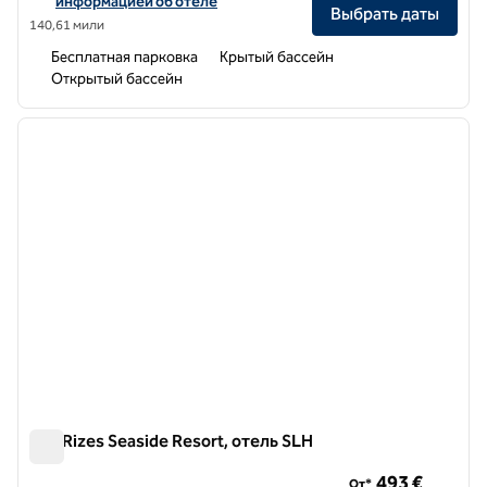
информацией об отеле
Выбрать даты
140,61 мили
Бесплатная парковка
Крытый бассейн
Открытый бассейн
1
/
8
предыдущее изображение
следу
1 из 8
100 Rizes Seaside Resort, отель SLH
100 Rizes Seaside Resort, отель SLH
493 €
От*