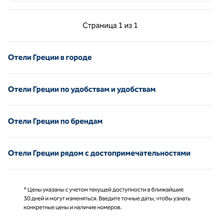
Предыдущая страница, 1 из 1
Следующая страниц
Страница
1 из 1
Страница 1 из 1
Отели Греции в городе
Отели Греции по удобствам и удобствам
Отели Греции по брендам
Отели Греции рядом с достопримечательностями
* Цены указаны с учетом текущей доступности в ближайшие
30 дней и могут изменяться. Введите точные даты, чтобы узнать
конкретные цены и наличие номеров.