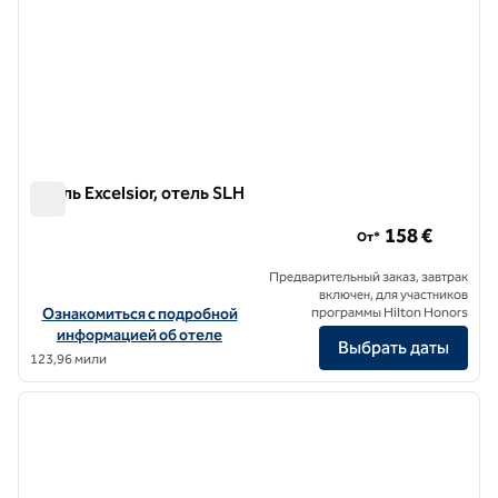
Отель Excelsior, отель SLH
Отель Excelsior, отель SLH
158 €
От*
Предварительный заказ, завтрак
включен, для участников
Посмотреть информацию об отеле Excelsior Hotel, a SLH Hotel
Ознакомиться с подробной
программы Hilton Honors
информацией об отеле
Выбрать даты
123,96 мили
1
/
8
предыдущее изображение
следу
1 из 8