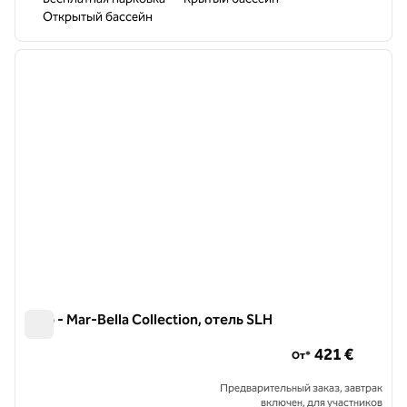
Открытый бассейн
1
/
10
предыдущее изображение
следу
1 из 10
Nido - Mar-Bella Collection, отель SLH
Nido - Mar-Bella Collection, отель SLH
421 €
От*
Предварительный заказ, завтрак
включен, для участников