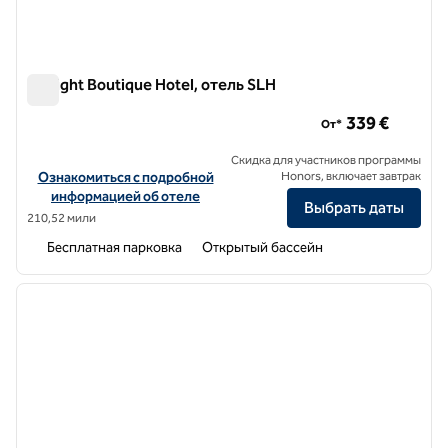
DeLight Boutique Hotel, отель SLH
DeLight Boutique Hotel, отель SLH
339 €
От*
Скидка для участников программы
Посмотреть информацию об отеле DeLight Boutique Hotel, a SL
Ознакомиться с подробной
Honors, включает завтрак
информацией об отеле
Выбрать даты
210,52 мили
Бесплатная парковка
Открытый бассейн
1
/
11
предыдущее изображение
следу
1 из 11