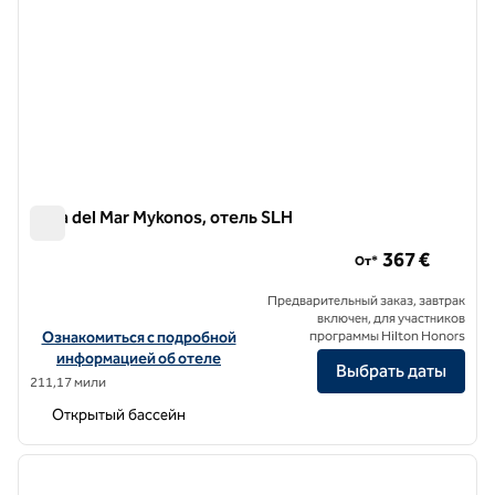
Casa del Mar Mykonos, отель SLH
Casa del Mar Mykonos, отель SLH
367 €
От*
Предварительный заказ, завтрак
включен, для участников
Посмотреть информацию об отеле Casa del Mar Mykonos, SLH Ho
Ознакомиться с подробной
программы Hilton Honors
информацией об отеле
Выбрать даты
211,17 мили
Открытый бассейн
1
/
11
предыдущее изображение
следу
1 из 11