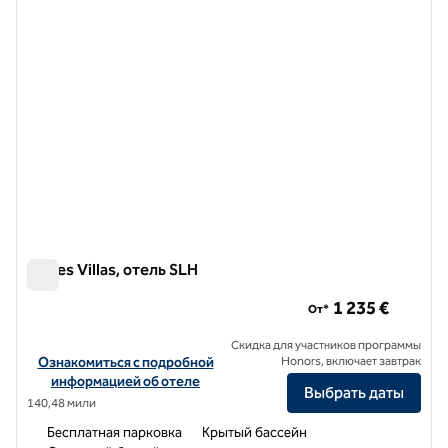
Eagles Villas, отель SLH
Eagles Villas, отель SLH
1 235 €
От*
Скидка для участников программы
Посмотреть информацию об отеле Eagles Villas, a SLH Hotel
Ознакомиться с подробной
Honors, включает завтрак
информацией об отеле
Выбрать даты
140,48 мили
Бесплатная парковка
Крытый бассейн