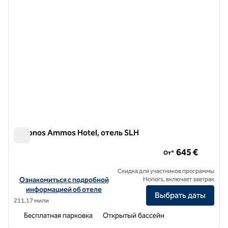
Mykonos Ammos Hotel, отель SLH
Mykonos Ammos Hotel, отель SLH
645 €
От*
Скидка для участников программы
Посмотреть информацию об отеле Mykonos Ammos Hotel, a SLH
Ознакомиться с подробной
Honors, включает завтрак
информацией об отеле
Выбрать даты
211,17 мили
Бесплатная парковка
Открытый бассейн