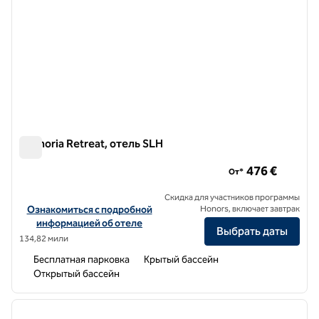
Euphoria Retreat, отель SLH
Euphoria Retreat, отель SLH
476 €
От*
Скидка для участников программы
Посмотреть информацию об отеле Euphoria Retreat, SLH Hotel
Ознакомиться с подробной
Honors, включает завтрак
информацией об отеле
Выбрать даты
134,82 мили
Бесплатная парковка
Крытый бассейн
Открытый бассейн
1
/
10
предыдущее изображение
следу
1 из 10