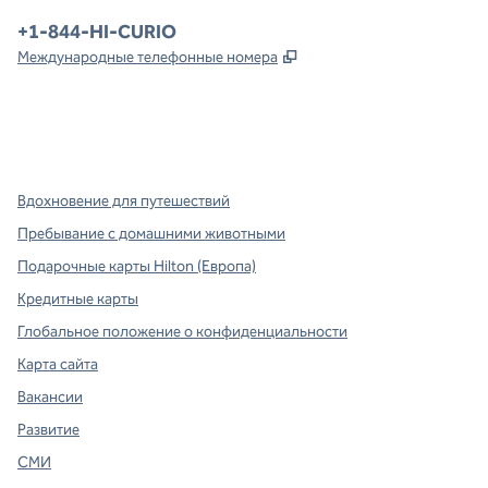
Телефон:
+1-844-HI-CURIO
,
Открывается в новой в
Международные телефонные номера
x
Facebook
Instagram
,
Открывается в новой вкладке
,
открывается в новой вкладке
,
открывается в новой вкладке
Вдохновение для путешествий
Пребывание с домашними животными
Подарочные карты Hilton (Европа)
Кредитные карты
Глобальное положение о конфиденциальности
Карта сайта
Вакансии
Развитие
СМИ