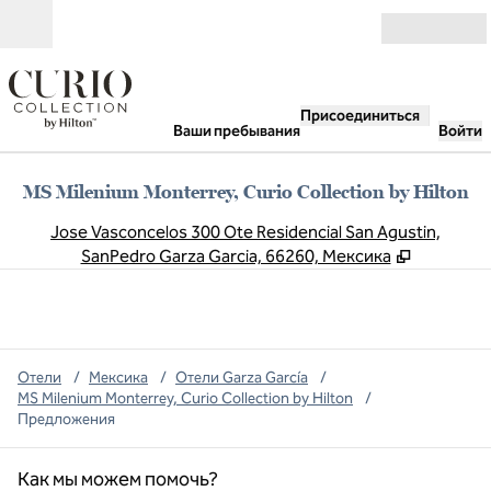
Перейти к содержанию
Открыть
Присоединиться
Ваши пребывания
Войти
MS Milenium Monterrey, Curio Collection by Hilton
,
О
Jose Vasconcelos 300 Ote Residencial San Agustin,
SanPedro Garza Garcia, 66260, Мексика
Отели
/
Мексика
/
Отели Garza García
/
MS Milenium Monterrey, Curio Collection by Hilton
/
Предложения
Как мы можем помочь?