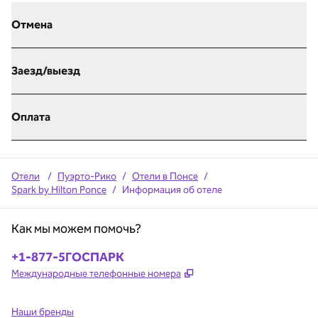
Отмена
Заезд/выезд
Оплата
Отели
/
Пуэрто-Рико
/
Отели в Понсе
/
Spark by Hilton Ponce
/
Информация об отеле
Как мы можем помочь?
Телефон:
+1-877-5ГОСПАРК
,
Открывается в новой в
Международные телефонные номера
Наши бренды