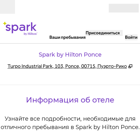
Перейти к содержанию
Открыть
Присоединиться
Ваши пребывания
Войти
Spark by Hilton Ponce
,
От
Turpo Industrial Park, 103, Ponce, 00715, Пуэрто-Рико
Информация об отеле
Узнайте все подробности, необходимые для
отличного пребывания в Spark by Hilton Ponce.