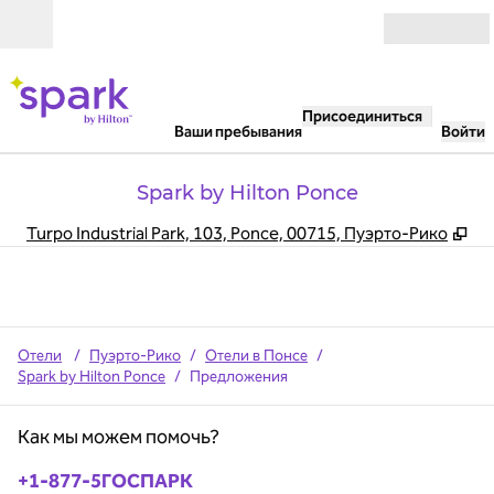
Перейти к содержанию
Открыть
Присоединиться
Ваши пребывания
Войти
Spark by Hilton Ponce
,
От
Turpo Industrial Park, 103, Ponce, 00715, Пуэрто-Рико
Отели
/
Пуэрто-Рико
/
Отели в Понсе
/
Spark by Hilton Ponce
/
Предложения
Как мы можем помочь?
Телефон:
+1-877-5ГОСПАРК