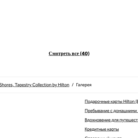
Смотреть все (40)
Shores, Tapestry Collection by Hilton
/
Галерея
Подарочные карты Hilton (
Пребывание с домашними
Вдохновение для путешес
вой вкладке
Кредитные карты