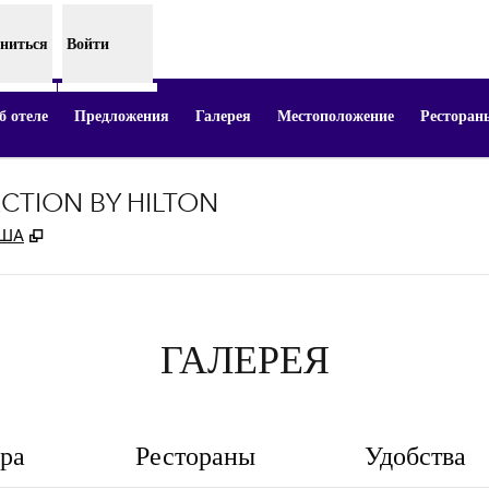
ниться
Войти
 отеле
Предложения
Галерея
Местоположение
Ресторан
CTION BY HILTON
,
Открывается в новой вкладке
США
ГАЛЕРЕЯ
ра
Рестораны
Удобства