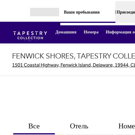
Перейти к содержанию
Ваши пребывания
Присоеди
Открыть меню
Домашняя
Номера
Информация об
FENWICK SHORES, TAPESTRY COLLE
1501 Coastal Highway, Fenwick Island, Delaware, 19944, 
Все
Отель
Номе