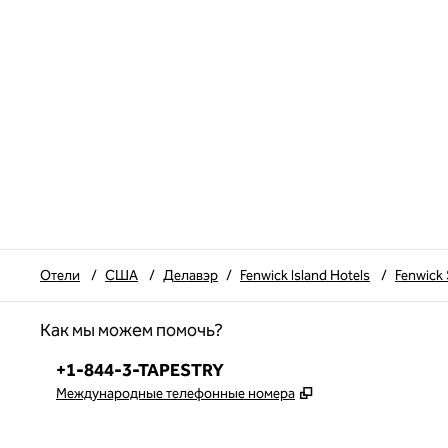
Отели
/
США
/
Делавэр
/
Fenwick Island Hotels
/
Fenwick 
Как мы можем помочь?
Телефон:
+1-844-3-TAPESTRY
,
Открывается в но
Международные телефонные номера