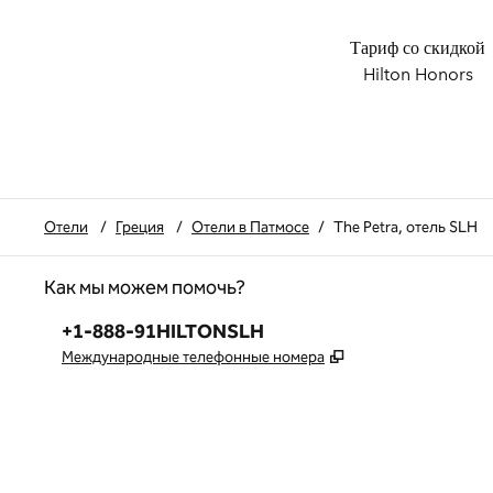
Тариф со скидкой
Hilton Honors
Отели
/
Греция
/
Отели в Патмосе
/
The Petra, отель SLH
Как мы можем помочь?
Телефон:
+1-888-91HILTONSLH
,
Открывается в но
Международные телефонные номера