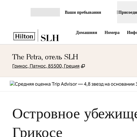
Перейти к содержанию
Ваши пребывания
Присоеди
Открыть меню
Домашняя
Номера
Инфо
The Petra, отель SLH
,
Открывается в новой 
Грикос, Патмос, 85500, Греция
Островное убежище
Грикосе