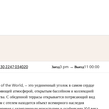
1 из 6
1
/
6
предыдущее изображе
следующее изо
+30 2247 034020
3 pm
→
11 00:00
Заезд
Выезд
s of the World, — это уединенный уголок в самом сердце
ряющей атмосферой, открытым бассейном и коллекцией
тва. С обеденной террасы открывается потрясающий вид
ом с отелем находится объект всемирного наследия
евня с укрепленным монастырем и особняками XVI века.