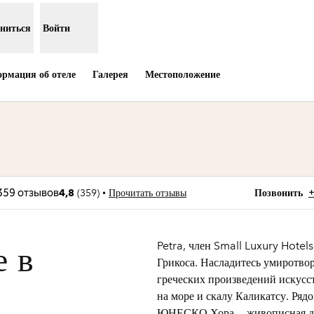
ниться
Войти
рмация об отеле
Галерея
Местоположение
вкладке
Звонок
•
4,8
(
359
)
Прочитать отзывы
Позвонить
Petra, член Small Luxury Hotel
 в
Грикоса. Насладитесь умиротво
греческих произведений искусс
на море и скалу Каликатсу. Ряд
ЮНЕСКО Хора — живописная дер