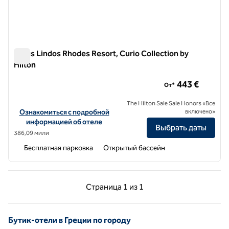
Aulus Lindos Rhodes Resort, Curio Collection by
Hilton
Aulus Lindos Rhodes Resort, Curio Collection by Hilton
443 €
От*
The Hilton Sale Sale Honors «Все
Посмотреть информацию об отеле Aulus Lindos Rhodes Resort, Cur
Ознакомиться с подробной
включено»
информацией об отеле
Выбрать даты
386,09 мили
Бесплатная парковка
Открытый бассейн
Предыдущая страница, 1 из 1
Следующая страниц
Страница
1 из 1
Страница 1 из 1
Бутик-отели в Греции по городу