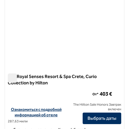
The Royal Senses Resort & Spa Crete, Curio
Collection by Hilton
The Royal Senses Resort & Spa Crete, Curio Collection by Hil
403 €
От*
The Hilton Sale Honors Завтрак
Посмотреть информацию об отеле The Royal Senses Resort & Spa C
Ознакомиться с подробной
включен
информацией об отеле
Выбрать даты
287,63 мили