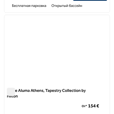
Бесплатная парковка
Открытый бассейн
1
/
12
предыдущее изображение
следу
1 из 12
Anise Aluma Athens, Tapestry Collection by
Hilton
Anise Aluma Athens, Tapestry Collection by Hilton
154 €
От*