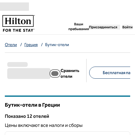
Перейти к содержанию
,
открывается новая 
Ваши
Присоединиться
Войти
пребывания
Отели
/
Греция
/
Бутик-отели
Сравнить
Бесплатная парк
отели
Предлагаемые фильт
Бутик-отели в Греции
Показанo 12 отелей
Показанo 12 отелей
Цены включают все налоги и сборы
1
/
12
предыдущее изображение
следу
1 из 12