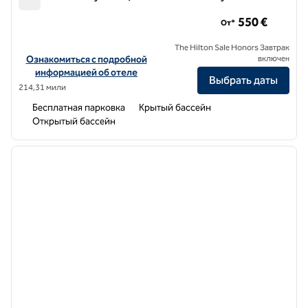
Semeli Coast Mykonos, Curio Collection by Hilton
550 €
От*
The Hilton Sale Honors Завтрак
Посмотреть информацию об отеле Semeli Coast Mykonos, Curio Co
Ознакомиться с подробной
включен
информацией об отеле
Выбрать даты
214,31 мили
Бесплатная парковка
Крытый бассейн
Открытый бассейн
1
/
12
предыдущее изображение
следу
1 из 12