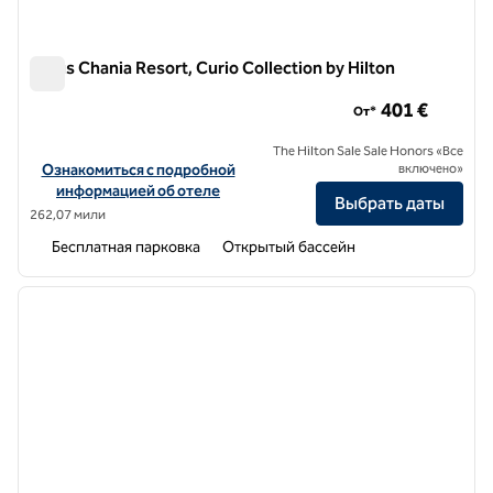
Aulus Chania Resort, Curio Collection by Hilton
Aulus Chania Resort, Curio Collection by Hilton
401 €
От*
The Hilton Sale Sale Honors «Все
Посмотреть информацию об отеле Aulus Chania Resort, Curio Coll
Ознакомиться с подробной
включено»
информацией об отеле
Выбрать даты
262,07 мили
Бесплатная парковка
Открытый бассейн
1
/
12
предыдущее изображение
следу
1 из 12