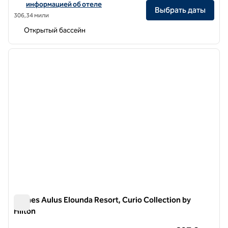
информацией об отеле
Выбрать даты
306,34 мили
Открытый бассейн
1
/
12
предыдущее изображение
следу
1 из 12
Domes Aulus Elounda Resort, Curio Collection by
Hilton
Domes Aulus Elounda Resort, Curio Collection by Hilton