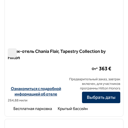
Бутик-отель Chania Flair, Tapestry Collection by
Hilton
Бутик-отель Chania Flair, Tapestry Collection by Hilton
363 €
От*
Предварительный заказ, завтрак
включен, для участников
Посмотреть информацию об отеле Chania Flair Boutique Hotel, Tap
Ознакомиться с подробной
программы Hilton Honors
информацией об отеле
Выбрать даты
264,88 мили
Бесплатная парковка
Крытый бассейн
1
/
12
предыдущее изображение
следу
1 из 12