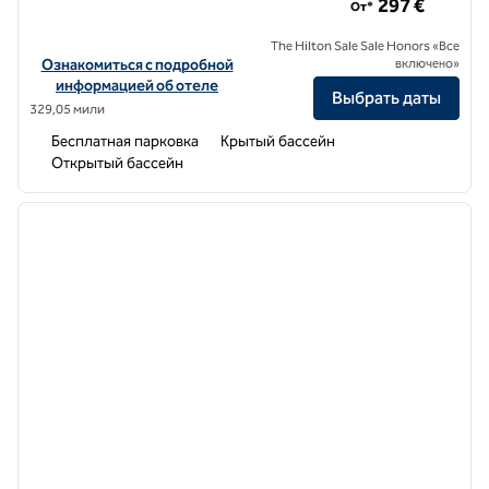
297 €
От*
The Hilton Sale Sale Honors «Все
Посмотреть информацию об отеле Domes Aulus Elounda Resort, Cu
Ознакомиться с подробной
включено»
информацией об отеле
Выбрать даты
329,05 мили
Бесплатная парковка
Крытый бассейн
Открытый бассейн
1
/
12
предыдущее изображение
следу
1 из 12