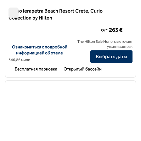
Numo Ierapetra Beach Resort Crete, Curio
Collection by Hilton
Numo Ierapetra Beach Resort Crete, Curio Collection by Hilt
263 €
От*
The Hilton Sale Honors включает
Посмотреть информацию об отеле Numo Ierapetra Beach Resort Cr
Ознакомиться с подробной
ужин и завтрак
информацией об отеле
Выбрать даты
346,86 мили
Бесплатная парковка
Открытый бассейн
1
/
11
предыдущее изображение
следу
1 из 11