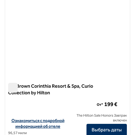
Isla Brown Corinthia Resort & Spa, Curio
Collection by Hilton
Isla Brown Corinthia Resort & Spa, Curio Collection by Hilton
199 €
От*
The Hilton Sale Honors Завтрак
Посмотреть информацию об отеле Isla Brown Corinthia Resort & Sp
Ознакомиться с подробной
включен
информацией об отеле
Выбрать даты
96,57 мили