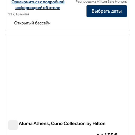
Посмотреть информацию об отеле Anise Aluma Athens, Tapestry C
Ознакомиться с подробной
Распродажа Hilton Sale Honors
информацией об отеле
Выбрать даты
117,18 мили
Открытый бассейн
1
/
12
предыдущее изображение
следу
1 из 12
Adia Aluma Athens, Curio Collection by Hilton
Adia Aluma Athens, Curio Collection by Hilton