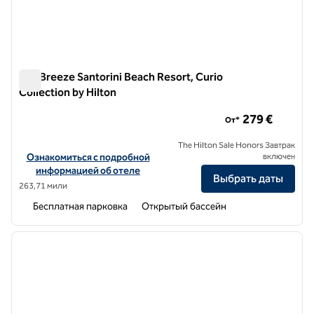
Sea Breeze Santorini Beach Resort, Curio
Collection by Hilton
Sea Breeze Santorini Beach Resort, Curio Collection by Hilton
279 €
От*
The Hilton Sale Honors Завтрак
Посмотреть информацию об отеле Sea Breeze Santorini Beach Reso
Ознакомиться с подробной
включен
информацией об отеле
Выбрать даты
263,71 мили
Бесплатная парковка
Открытый бассейн
1
/
12
предыдущее изображение
следу
1 из 12