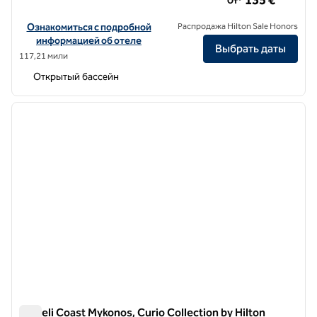
135 €
От*
Посмотреть информацию об отеле Adia Aluma Athens, Curio Colle
Ознакомиться с подробной
Распродажа Hilton Sale Honors
информацией об отеле
Выбрать даты
117,21 мили
Открытый бассейн
1
/
12
предыдущее изображение
следу
1 из 12
Semeli Coast Mykonos, Curio Collection by Hilton