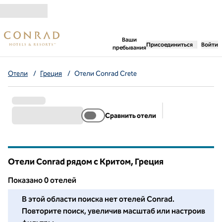
Перейти к содержанию
,
открывается новая 
Ваши
Присоединиться
Войти
пребывания
Отели
/
Греция
/
Отели Conrad Crete
Сравнить отели
Предлагаемые 
Отели Conrad рядом с Критом, Греция
Показанo 0 отелей
Мы не смогли найти для вас ни одного отеля в этом районе
В этой области поиска нет отелей Conrad.
Повторите поиск, увеличив масштаб или настроив