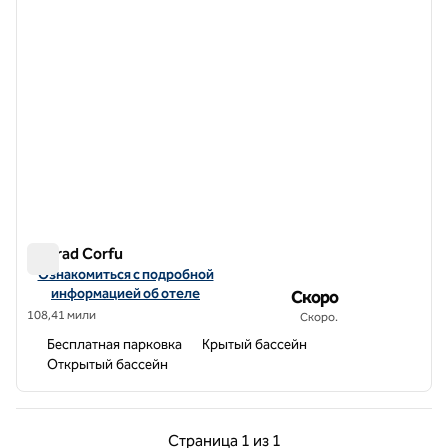
Conrad Corfu
Conrad Corfu
Посмотреть информацию об отеле Conrad Corfu
Ознакомиться с подробной
информацией об отеле
Скоро
108,41 мили
Скоро.
Бесплатная парковка
Крытый бассейн
Открытый бассейн
Предыдущая страница, 1 из 1
Следующая страниц
Страница
1 из 1