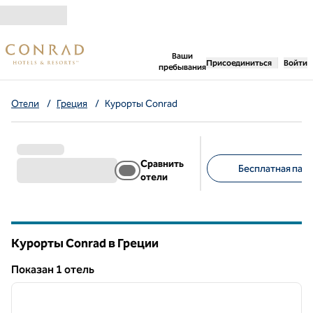
Перейти к содержанию
,
открывается новая 
Ваши
Присоединиться
Войти
пребывания
Отели
/
Греция
/
Курорты Conrad
Сравнить
Бесплатная парк
отели
Предлагаемые фильт
Курорты Conrad в Греции
Показан 1 отель
1
/
12
Показан 1 отель
предыдущее изображение
следу
1 из 12