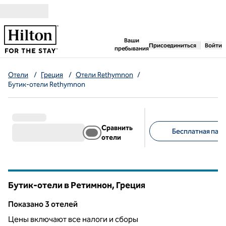
Перейти к содержанию
,
открывается новая 
Ваши
Присоединиться
Войти
пребывания
Отели
/
Греция
/
Отели Rethymnon
/
Бутик-отели Rethymnon
Сравнить
Бесплатная парк
отели
Предлагаемые фильт
Бутик-отели в Ретимнон, Греция
Показанo 3 отелей
Показанo 3 отелей
Цены включают все налоги и сборы
1
/
12