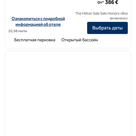
386 €
От*
The Hilton Sale Sale Honors «Все
Посмотреть информацию об отеле Aulus Chania Resort, Curio Col
Ознакомиться с подробной
включено»
информацией об отеле
Выбрать даты
26,98 мили
Бесплатная парковка
Открытый бассейн
1
/
12
предыдущее изображение
следу
1 из 12