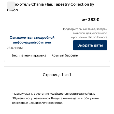
Бутик-отель Chania Flair, Tapestry Collection by
Hilton
Бутик-отель Chania Flair, Tapestry Collection by Hilton
382 €
От*
Предварительный заказ, завтрак
включен, для участников
Посмотреть информацию об отеле Chania Flair Boutique Hotel, Tap
Ознакомиться с подробной
программы Hilton Honors
информацией об отеле
Выбрать даты
28,07 мили
Бесплатная парковка
Крытый бассейн
Предыдущая страница, 1 из 1
Следующая страниц
Страница
1 из 1
Страница 1 из 1
* Цены указаны с учетом текущей доступности в ближайшие
30 дней и могут изменяться. Введите точные даты, чтобы узнать
конкретные цены и наличие номеров.