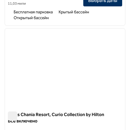
Выбрать даты
11,03 мили
Бесплатная парковка
Крытый бассейн
Открытый бассейн
1
/
12
предыдущее изображение
следу
1 из 12
Aulus Chania Resort, Curio Collection by Hilton
Все включено
Aulus Chania Resort, Curio Collection by Hilton Все включен