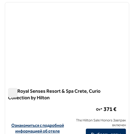
предыдущее изображение
следу
1 из 12
The Royal Senses Resort & Spa Crete, Curio
Collection by Hilton
The Royal Senses Resort & Spa Crete, Curio Collection by Hil
371 €
От*
The Hilton Sale Honors Завтрак
Посмотреть информацию об отеле The Royal Senses Resort & Spa C
Ознакомиться с подробной
включен
информацией об отеле