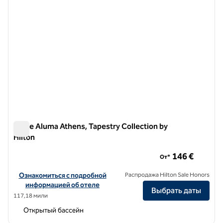
Anise Aluma Athens, Tapestry Collection by
Hilton
Anise Aluma Athens, Tapestry Collection by Hilton
146 €
От*
Посмотреть информацию об отеле Anise Aluma Athens, Tapestry C
Ознакомиться с подробной
Распродажа Hilton Sale Honors
информацией об отеле
Выбрать даты
117,18 мили
Открытый бассейн
1
/
12