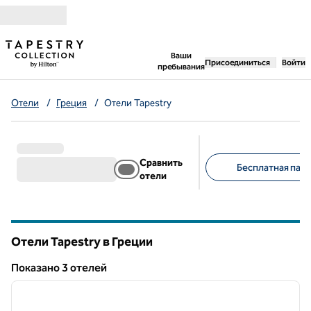
Перейти к содержанию
,
открывается новая 
Ваши
Присоединиться
Войти
пребывания
Отели
/
Греция
/
Отели Tapestry
Сравнить
Бесплатная парк
отели
Предлагаемые фильт
Отели Tapestry в Греции
Показанo 3 отелей
1
/
12
Показанo 3 отелей
предыдущее изображение
следу
1 из 12