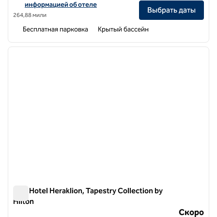
информацией об отеле
Выбрать даты
264,88 мили
Бесплатная парковка
Крытый бассейн
1
/
12
предыдущее изображение
следу
1 из 12
ÉRA Hotel Heraklion, Tapestry Collection by
Hilton
ÉRA Hotel Heraklion, Tapestry Collection by Hilton
Скоро