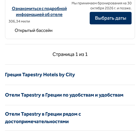
Мы принимаем бронирования на 30
Посмотреть информацию об отеле ÉRA Hotel Heraklion, Tapestry C
Ознакомиться с подробной
октября 2026 г. и позже.
информацией об отеле
Выбрать даты
306,34 мили
Открытый бассейн
Предыдущая страница, 1 из 1
Следующая страниц
Страница
1 из 1
Страница 1 из 1
Греция Tapestry Hotels by City
Отели Tapestry в Греции по удобствам и удобствам
Отели Tapestry в Греции рядом с
достопримечательностями