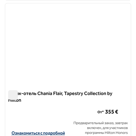
предыдущее изображение
следу
1 из 12
Бутик-отель Chania Flair, Tapestry Collection by
Hilton
Бутик-отель Chania Flair, Tapestry Collection by Hilton
355 €
От*
Предварительный заказ, завтрак
включен, для участников
Посмотреть информацию об отеле Chania Flair Boutique Hotel, Tap
Ознакомиться с подробной
программы Hilton Honors