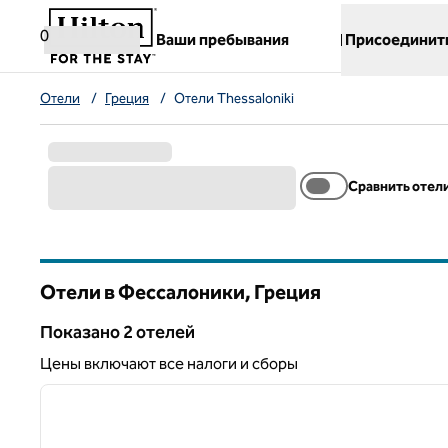
Перейти к содержанию
,
открывается новая вкладка
0
Ваши пребывания
Присоединит
Отели
/
Греция
/
Отели Thessaloniki
Сравнить отел
Отели в Фессалоники, Греция
Показанo 2 отелей
Показанo 2 отелей
Цены включают все налоги и сборы
1
предыдущее изображение
1 из 13