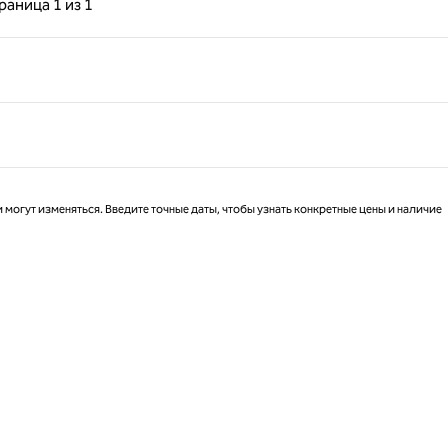
раница
1 из 1
Страница 1 из 1
 могут изменяться. Введите точные даты, чтобы узнать конкретные цены и наличие