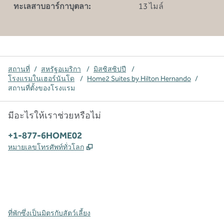
ทะเลสาบอาร์กาบุตลา:
13 ไมล์
สถานที่
/
สหรัฐอเมริกา
/
มิสซิสซิปปี
/
โรงแรมในเฮอร์นันโด
/
Home2 Suites by Hilton Hernando
/
สถานที่ตั้งของโรงแรม
มีอะไรให้เราช่วยหรือไม่
โทรศัพท์:
+1-877-6HOME02
,
เปิดแท็บใหม่
หมายเลขโทรศัพท์ทั่วโลก
X
Facebook
Instagram
,
เปิดแท็บใหม่
,
เปิดแท็บใหม่
,
เปิดแท็บใหม่
ที่พักซึ่งเป็นมิตรกับสัตว์เลี้ยง