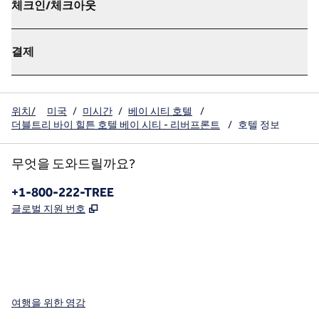
체크인/체크아웃
결제
위치/
미국
/
미시간
/
베이 시티 호텔
/
더블트리 바이 힐튼 호텔 베이 시티 - 리버프론트
/
호텔 정보
무엇을 도와드릴까요?
전화:
+1-800-222-TREE
,
새 탭 열림
글로벌 지원 번호
x
facebook
instagram
,
새 탭에서 열림
,
새 탭에서 열림
,
새 탭에서 열림
여행을 위한 영감