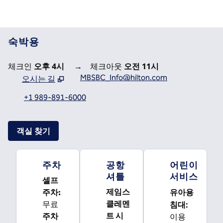
숙박용
체크인
오후 4시
→
체크아웃
오전 11시
MBSBC_Info@hilton.com
오시는 길
,
새 탭 열림
+1 989-891-6000
객실 찾기
주차
공항
어린이
셔틀
서비스
셀프
유아용
제임스
주차
:
클레멘
침대
:
무료
트 시
주차
이용