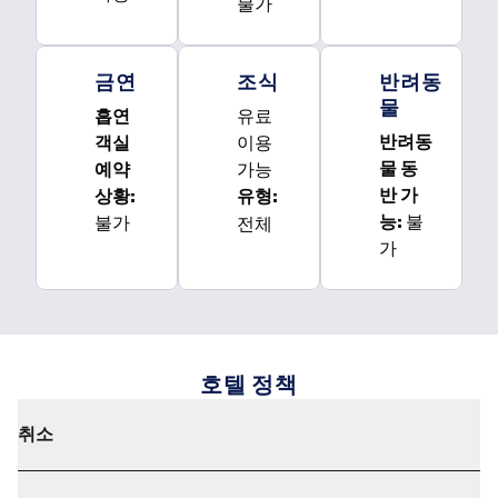
불가
금연
조식
반려동
물
흡연
유료
반려동
객실
이용
물 동
예약
가능
반 가
상황:
유형:
전체
능:
불
불가
가
호텔 정책
취소