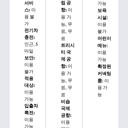
립 공
서비
가능
이
스
:
이
항
:
보육
용 가
용 불
시설
:
가
능
, 무
이용
전기차
료
, 무
불가
충전
:
료
어린이
인근, 5
메뉴
:
트리시
마일
티 국
이용
보안
:
제 공
가능
이용
이
확정된
항
:
불가
용 가
커넥팅
적용
능
, 무
룸
:
이
대상
:
료
, 무
용 가
이용
료
능
가능
비숍
입출차
국제
특전
:
공항
:
이용
이용
가능