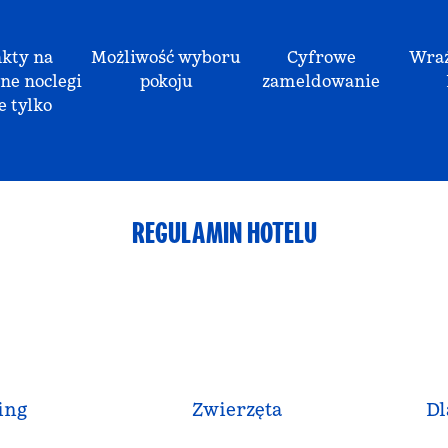
kty na
Możliwość wyboru
Cyfrowe
Wraż
ne noclegi
pokoju
zameldowanie
e tylko
REGULAMIN HOTELU
ing
Zwierzęta
Dl