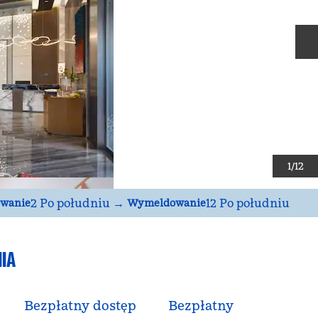
N
1
/
12
2 Po południu
→
12 Po południu
wanie
Wymeldowanie
IA
Bezpłatny dostęp
Bezpłatny