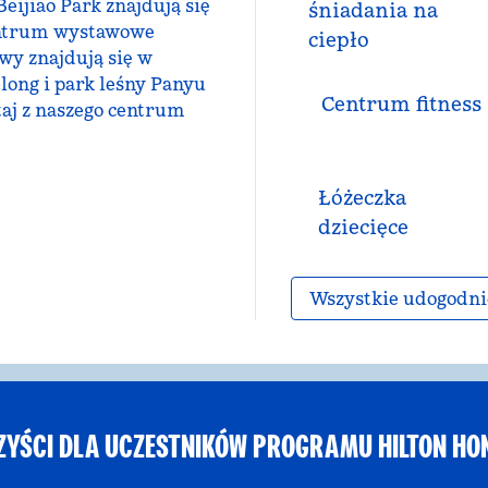
eijiao Park znajdują się
śniadania na
entrum wystawowe
ciepło
wy znajdują się w
elong i park leśny Panyu
Centrum fitness
taj z naszego centrum
Łóżeczka
dziecięce
Wszystkie udogodni
ZYŚCI DLA UCZESTNIKÓW PROGRAMU HILTON HO