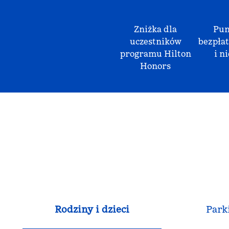
Zniżka dla
Pun
uczestników
bezpłat
programu Hilton
i ni
Honors
Rodziny i dzieci
Park