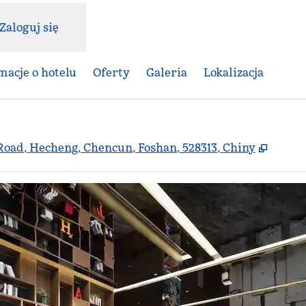
Zaloguj się
macje o hotelu
Oferty
Galeria
Lokalizacja
,
Otwie
Road, Hecheng, Chencun, Foshan, 528313, Chiny