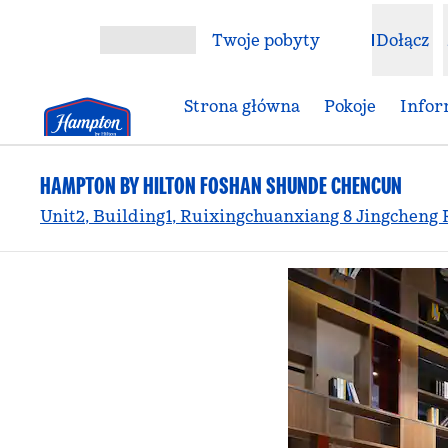
Przejdź do treści
Twoje pobyty
Dołącz
Otwórz menu
Strona główna
Pokoje
Infor
HAMPTON BY HILTON FOSHAN SHUNDE CHENCUN
Unit2, Building1, Ruixingchuanxiang 8 Jingcheng 