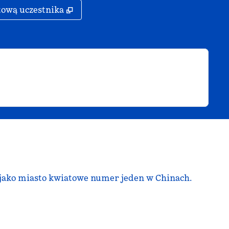
rcie
,
Otwiera treści w nowej karcie
tową uczestnika
 jako miasto kwiatowe numer jeden w Chinach.