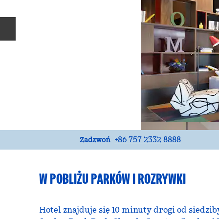
Poprzedni slajd
Rozmowa
+86 757 2332 8888
Zadzwoń
W POBLIŻU PARKÓW I ROZRYWKI
Hotel znajduje się 10 minuty drogi od siedzi