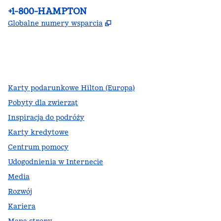
Telefon:
+1-800-HAMPTON
,
Otwiera treści w nowej ka
Globalne numery wsparcia
facebook
x
instagram
,
Otwiera nową kartę
,
Otwiera nową kartę
,
Otwiera nową kartę
Karty podarunkowe Hilton (Europa)
Pobyty dla zwierząt
Inspiracja do podróży
Karty kredytowe
Centrum pomocy
Udogodnienia w Internecie
Media
Rozwój
Kariera