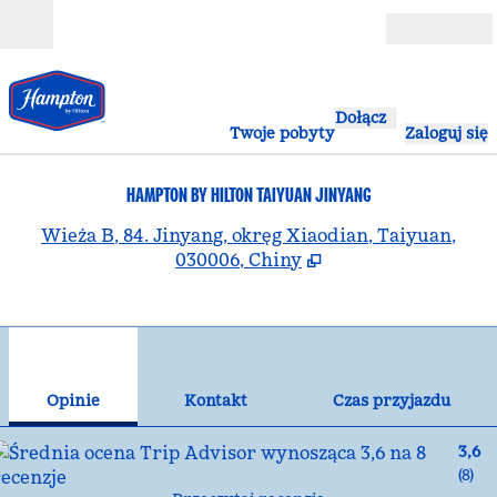
Przejdź do treści
Otwarte
Dołącz
Twoje pobyty
Zaloguj się
HAMPTON BY HILTON TAIYUAN JINYANG
,
O
Wieża B, 84. Jinyang, okręg Xiaodian, Taiyuan,
030006, Chiny
1
/
12
poprzedni obraz
nas
1 z 12
Kontakt
Opinie
Kontakt
Czas przyjazdu
3,6
(
8
)