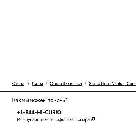
Отели
/
Литва
/
Отели Вильнюса
/
Grand Hotel Vilnius, Curio
Как мы можем помочь?
Телефон:
+1-844-HI-CURIO
,
Открывается в но
Международные телефонные номера