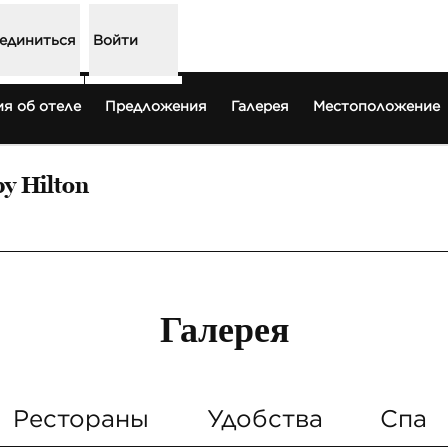
единиться
Войти
я об отеле
Предложения
Галерея
Местоположение
by Hilton
ается в новой вкладке
Галерея
Рестораны
Удобства
Спа