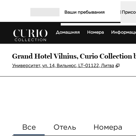
Перейти к содержанию
Ваши пребывания
Присо
Открыть меню
Домашняя
Номера
Информаци
Grand Hotel Vilnius, Curio Collection 
,
Открыв
Университет, ул. 14, Вильнюс, LT-01122, Литва
Все
Отель
Номера