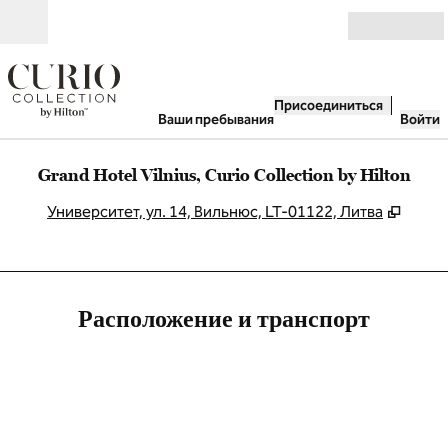
Перейти к содержанию
Открыть
Присоединиться
Ваши пребывания
Войти
Grand Hotel Vilnius, Curio Collection by Hilton
,
Откры
Университет, ул. 14, Вильнюс, LT-01122, Литва
Расположение и транспорт