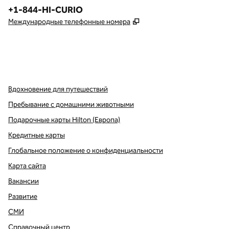
Телефон:
+1-844-HI-CURIO
,
Открывается в новой в
Международные телефонные номера
x
Facebook
Instagram
,
Открывается в новой вкладке
,
открывается в новой вкладке
,
открывается в новой вкладке
Вдохновение для путешествий
Пребывание с домашними животными
Подарочные карты Hilton (Европа)
Кредитные карты
Глобальное положение о конфиденциальности
Карта сайта
Вакансии
Развитие
СМИ
Справочный центр